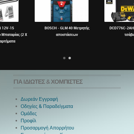
R 12V-15
BOSCH - GLM 40 Μετρητής
DCD776C-2AH 
 Μπαταρίας (2 X
αποστάσεων
τσάβι
ξαρτήματα
ΓΙΑ ΙΔΙΏΤΕΣ & ΧΟΜΠΊΣΤΕΣ
Δωρεάν Εγγραφή
Οδηγίες & Παραδείγματα
Ομάδες
Προφίλ
Προσαρμογή Απορρήτου