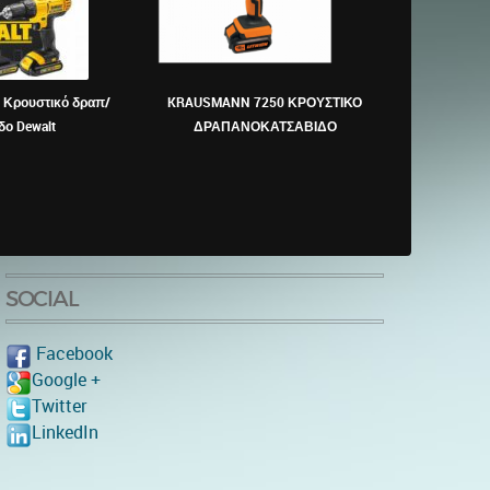
Κρουστικό δραπ/
KRAUSMANN 7250 ΚΡΟΥΣΤΙΚΟ
GSB 13 RE Prof
δο Dewalt
ΔΡΑΠΑΝΟΚΑΤΣΑΒΙΔΟ
δ
SOCIAL
Facebook
Google +
Twitter
LinkedIn