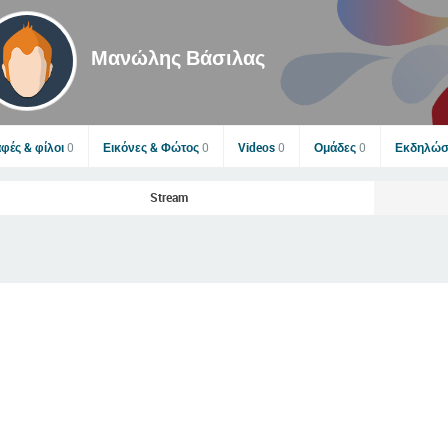
Μανώλης Βάσιλας
φές & φίλοι
0
Εικόνες & Φώτος
0
Videos
0
Ομάδες
0
Εκδηλώσ
Stream