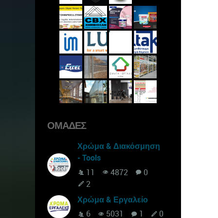
ΟΜΆΔΕΣ
Χρώμα & Διακόσμηση
- Tools
11
4872
0
2
Χρώμα & Εργαλείο
6
5031
1
0