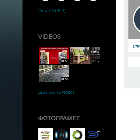
View All (399)
VIDEOS
Επα
01:56
07:17
01:58
Δείτε όλα τα videos
ΦΩΤΟΓΡΑΦΊΕΣ