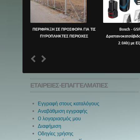
ΠΕΡΙΦΡΑΞΗ ΣΕ ΠΡΟΣΦΟΡΑ ΓΙΑ ΤΙΣ
Bosch - GS
ΠΥΡΟΠΛΗΚΤΕΣ ΠΕΡΙΟΧΕΣ
Δραπανοκατσάβιδο
2.0Ah) με Ε
1
2
ΕΤΑΙΡΕΊΕΣ-ΕΠΑΓΓΕΛΜΑΤΊΕΣ
Εγγραφή στους καταλόγους
Αναβάθμιση εγγραφής
O λογαριασμός μου
Διαφήμιση
Οδηγίες χρήσης