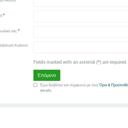
μα Μέλους
*
il
*
 κωδικό σας
βεβαίωση Κωδικού
Fields marked with an asterisk (*) are required.
Επόμενο
Έχω διαβάσει και συμφωνώ με τους
Όροι & Προϋποθέ
details.