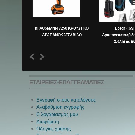
KRAUSMANN 7250 ΚΡΟΥΣΤΙΚΟ
Bosch - GS
ΔΡΑΠΑΝΟΚΑΤΣΑΒΙΔΟ
Δραπανοκατσάβιδο
2.0Ah) με Ε
1
2
ΕΤΑΙΡΕΊΕΣ-ΕΠΑΓΓΕΛΜΑΤΊΕΣ
Εγγραφή στους καταλόγους
Αναβάθμιση εγγραφής
O λογαριασμός μου
Διαφήμιση
Οδηγίες χρήσης