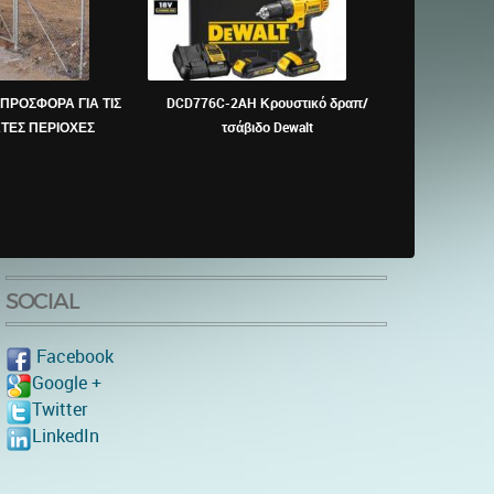
ΠΡΟΣΦΟΡΑ ΓΙΑ ΤΙΣ
DCD776C-2AH Κρουστικό δραπ/
BOSCH - G
ΤΕΣ ΠΕΡΙΟΧΕΣ
τσάβιδο Dewalt
απο
SOCIAL
Facebook
Google +
Twitter
LinkedIn