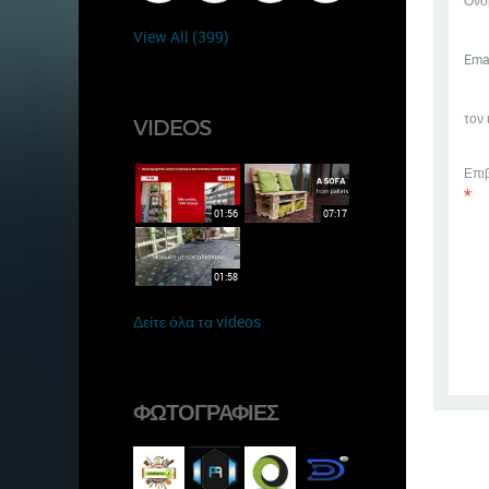
Όνο
View All (399)
Ema
τον
VIDEOS
Επι
*
01:56
07:17
01:58
Δείτε όλα τα videos
ΦΩΤΟΓΡΑΦΊΕΣ