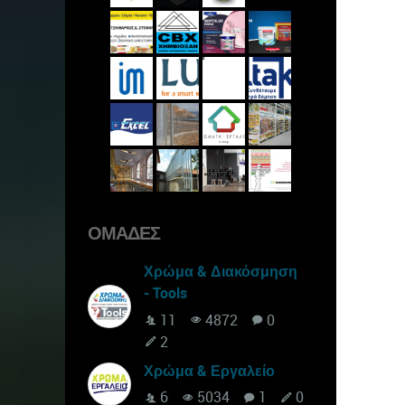
ΟΜΆΔΕΣ
Χρώμα & Διακόσμηση
- Tools
11
4872
0
2
Χρώμα & Εργαλείο
6
5034
1
0