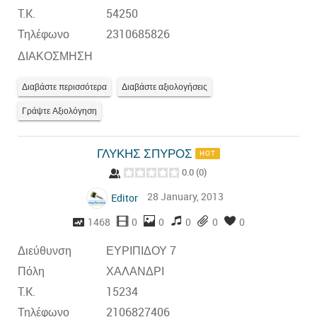
T.K.
54250
Τηλέφωνο
2310685826
ΔΙΑΚΟΣΜΗΣΗ
Διαβάστε περισσότερα
Διαβάστε αξιολογήσεις
Γράψτε Αξιολόγηση
ΓΛΥΚΗΣ ΣΠΥΡΟΣ
HOT
0.0
(
0
)
28 January, 2013
Editor
1468
0
0
0
0
0
Διεύθυνση
ΕΥΡΙΠΙΔΟΥ 7
Πόλη
ΧΑΛΑΝΔΡΙ
T.K.
15234
Τηλέφωνο
2106827406