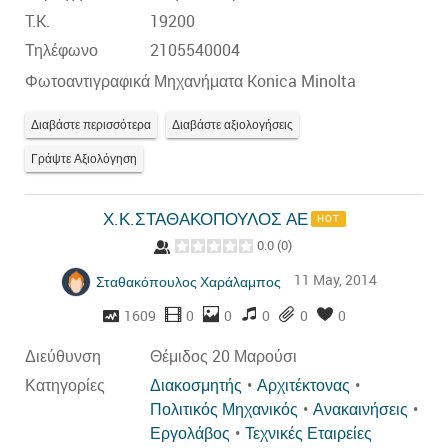
T.K.
19200
Τηλέφωνο
2105540004
Φωτοαντιγραφικά Μηχανήματα Konica Minolta
Διαβάστε περισσότερα
Διαβάστε αξιολογήσεις
Γράψτε Αξιολόγηση
Χ.Κ.ΣΤΑΘΑΚΟΠΟΥΛΟΣ ΑΕ
HOT
0.0
(
0
)
11 May, 2014
Σταθακόπουλος Χαράλαμπος
1609
0
0
0
0
0
Διεύθυνση
Θέμιδος 20 Μαρούσι
Κατηγορίες
Διακοσμητής
Αρχιτέκτονας
Πολιτικός Μηχανικός
Ανακαινήσεις
Εργολάβος
Τεχνικές Εταιρείες