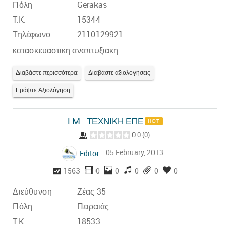
Πόλη
Gerakas
T.K.
15344
Τηλέφωνο
2110129921
κατασκευαστικη αναπτυξιακη
Διαβάστε περισσότερα
Διαβάστε αξιολογήσεις
Γράψτε Αξιολόγηση
LM - ΤΕΧΝΙΚΗ ΕΠΕ
HOT
0.0
(
0
)
05 February, 2013
Editor
1563
0
0
0
0
0
Διεύθυνση
Ζέας 35
Πόλη
Πειραιάς
T.K.
18533