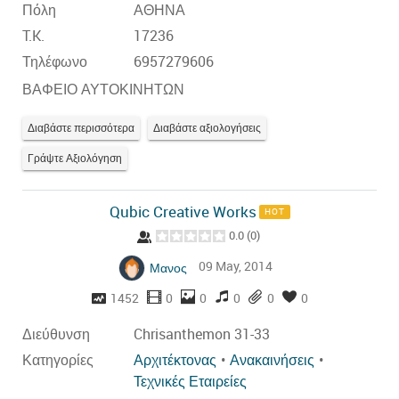
Πόλη
ΑΘΗΝΑ
T.K.
17236
Τηλέφωνο
6957279606
ΒΑΦΕΙΟ ΑΥΤΟΚΙΝΗΤΩΝ
Διαβάστε περισσότερα
Διαβάστε αξιολογήσεις
Γράψτε Αξιολόγηση
Qubic Creative Works
HOT
0.0
(
0
)
09 May, 2014
Μανος
1452
0
0
0
0
0
Διεύθυνση
Chrisanthemon 31-33
Κατηγορίες
Αρχιτέκτονας
Ανακαινήσεις
Τεχνικές Εταιρείες