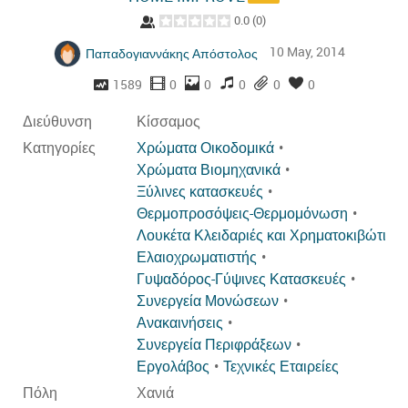
0.0
(
0
)
10 May, 2014
Παπαδογιαννάκης Απόστολος
1589
0
0
0
0
0
Διεύθυνση
Κίσσαμος
Κατηγορίες
Χρώματα Οικοδομικά
Χρώματα Βιομηχανικά
Ξύλινες κατασκευές
Θερμοπροσόψεις-Θερμομόνωση
Λουκέτα Κλειδαριές και Χρηματοκιβώτια
Ελαιοχρωματιστής
Γυψαδόρος-Γύψινες Κατασκευές
Συνεργεία Μονώσεων
Ανακαινήσεις
Συνεργεία Περιφράξεων
Εργολάβος
Τεχνικές Εταιρείες
Πόλη
Χανιά