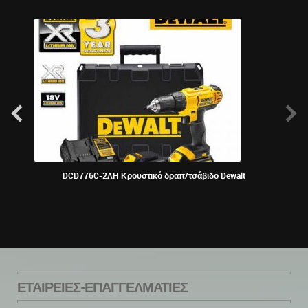
DCD776C-2AH Κρουστικό δραπ/τσάβιδο Dewalt
KRAU
ΕΤΑΙΡΕΊΕΣ-ΕΠΑΓΓΕΛΜΑΤΊΕΣ