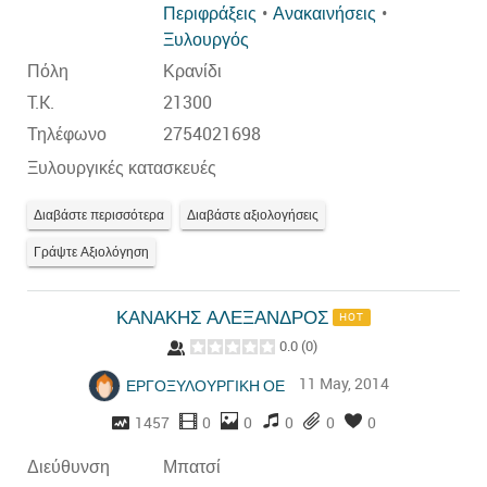
Περιφράξεις
Ανακαινήσεις
Ξυλουργός
Πόλη
Κρανίδι
T.K.
21300
Τηλέφωνο
2754021698
Ξυλουργικές κατασκευές
Διαβάστε περισσότερα
Διαβάστε αξιολογήσεις
Γράψτε Αξιολόγηση
ΚΑΝΑΚΗΣ ΑΛΕΞΑΝΔΡΟΣ
HOT
0.0
(
0
)
11 May, 2014
ΕΡΓΟΞΥΛΟΥΡΓΙΚΗ ΟΕ
1457
0
0
0
0
0
Διεύθυνση
Μπατσί