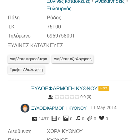
Ξύλινες κατασκευές
Ανακαινήσεις
Ξυλουργός
Πόλη
Ρόδος
T.K.
75100
Τηλέφωνο
6959758001
ΞΥΛΙΝΕΣ ΚΑΤΑΣΚΕΥΕΣ
Διαβάστε περισσότερα
Διαβάστε αξιολογήσεις
Γράψτε Αξιολόγηση
ΞΥΛΟΕΦΑΡΜΟΓΗ ΚΥΘΝΟΥ
HOT
0.0
(
0
)
11 May, 2014
ΞΥΛΟΕΦΑΡΜΟΓΗ ΚΥΘΝΟΥ
1437
0
0
0
0
0
Διεύθυνση
ΧΩΡΑ ΚΥΘΝΟΥ