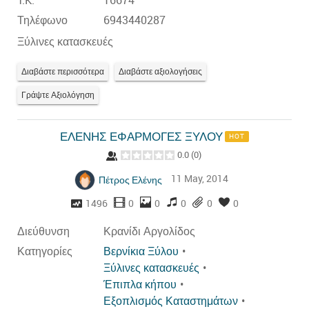
T.K.
16674
Τηλέφωνο
6943440287
Ξύλινες κατασκευές
Διαβάστε περισσότερα
Διαβάστε αξιολογήσεις
Γράψτε Αξιολόγηση
ΕΛΕΝΗΣ ΕΦΑΡΜΟΓΕΣ ΞΥΛΟΥ
HOT
0.0
(
0
)
11 May, 2014
Πέτρος Ελένης
1496
0
0
0
0
0
Διεύθυνση
Κρανίδι Αργολίδος
Κατηγορίες
Βερνίκια Ξύλου
Ξύλινες κατασκευές
Έπιπλα κήπου
Εξοπλισμός Καταστημάτων