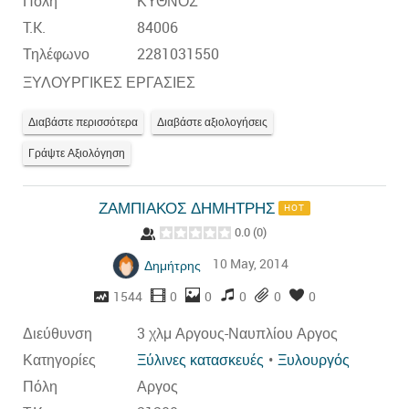
Πόλη
ΚΥΘΝΟΣ
T.K.
84006
Τηλέφωνο
2281031550
ΞΥΛΟΥΡΓΙΚΕΣ ΕΡΓΑΣΙΕΣ
Διαβάστε περισσότερα
Διαβάστε αξιολογήσεις
Γράψτε Αξιολόγηση
ΖΑΜΠΙΑΚΟΣ ΔΗΜΗΤΡΗΣ
HOT
0.0
(
0
)
10 May, 2014
Δημήτρης
1544
0
0
0
0
0
Διεύθυνση
3 χλμ Αργους-Ναυπλίου Αργος
Κατηγορίες
Ξύλινες κατασκευές
Ξυλουργός
Πόλη
Αργος