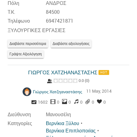
Πόλη
ΑΝΔΡΟΣ
T.K.
84500
Τηλέφωνο
6947421871
ΞΥΛΟΥΡΓΙΚΕΣ ΕΡΓΑΣΙΕΣ
Διαβάστε περισσότερα
Διαβάστε αξιολογήσεις
Γράψτε Αξιολόγηση
ΓΙΩΡΓΟΣ ΧΑΤΖΗΑΝΑΣΤΑΣΗΣ
HOT
0.0
(
0
)
11 May, 2014
Γιώργος Χατζηαναστάσης
1602
0
0
0
0
0
Διεύθυνση
Μανουσέλη
Κατηγορίες
Βερνίκια Ξύλου
Βερνίκια Επιπλοποιϊας