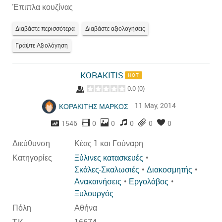
Έπιπλα κουζίνας
Διαβάστε περισσότερα
Διαβάστε αξιολογήσεις
Γράψτε Αξιολόγηση
KORAKITIS
HOT
0.0
(
0
)
11 May, 2014
ΚΟΡΑΚΙΤΗΣ ΜΑΡΚΟΣ
1546
0
0
0
0
0
Διεύθυνση
Κέας 1 και Γούναρη
Κατηγορίες
Ξύλινες κατασκευές
Σκάλες-Σκαλωσιές
Διακοσμητής
Ανακαινήσεις
Εργολάβος
Ξυλουργός
Πόλη
Αθήνα