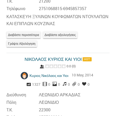
T.K.
21200
Τηλέφωνο
2751068815-6945857357
ΚΑΤΑΣΚΕΥΗ ΞΥΛΙΝΩΝ ΚΟΥΦΩΜΑΤΩΝ ΝΤΟΥΛΑΠΩΝ
ΚΑΙ ΕΠΙΠΛΩΝ ΚΟΥΖΙΝΑΣ
Διαβάστε περισσότερα
Διαβάστε αξιολογήσεις
Γράψτε Αξιολόγηση
ΝΙΚΟΛΑΟΣ ΚΥΡΙΟΣ ΚΑΙ ΥΙΟΙ
HOT
0.0
(
0
)
10 May, 2014
Κυριος Νικόλαος και Υιοι
1327
0
0
0
0
0
Διεύθυνση
ΛΕΩΝΙΔΙΟ ΑΡΚΑΔΙΑΣ
Πόλη
ΛΕΩΝΙΔΙΟ
T.K.
22300