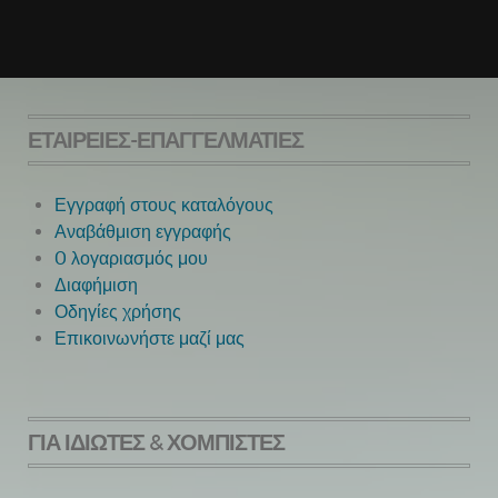
ΕΤΑΙΡΕΊΕΣ-ΕΠΑΓΓΕΛΜΑΤΊΕΣ
Εγγραφή στους καταλόγους
Αναβάθμιση εγγραφής
O λογαριασμός μου
Next
Διαφήμιση
Οδηγίες χρήσης
Επικοινωνήστε μαζί μας
ΓΙΑ ΙΔΙΏΤΕΣ & ΧΟΜΠΊΣΤΕΣ