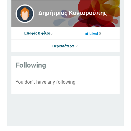
Δημήτριος Κοντορούπης
Επαφές & φίλοι
0
Liked
0
Περισσότερα
Following
Δημήτριος Κοντορούπης
Πάμε στο προφίλ
You don't have any following
Προσθήκη φίλου
Φωτογραφιες
Videos
Αποστολή μηνύματος
Prev