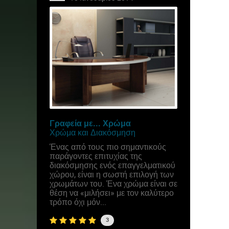
Γραφεία με... Χρώμα
Χρώμα και Διακόσμηση
Ένας από τους πιο σημαντικούς
παράγοντες επιτυχίας της
διακόσμησης ενός επαγγελματικού
χώρου, είναι η σωστή επιλογή των
χρωμάτων του. Ένα χρώμα είναι σε
θέση να «μιλήσει» με τον καλύτερο
τρόπο όχι μόν...
3