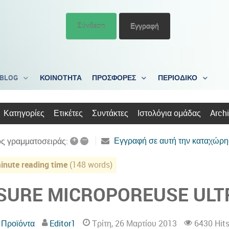
Σύνδεση
Εγγραφή
BLOG
ΚΟΙΝΟΤΗΤΑ
ΠΡΟΣΦΟΡΕΣ
ΠΕΡΙΟΔΙΚΟ
Κατηγορίες
Ετικέτες
Συντάκτες
Ιστολόγια ομάδας
Arch
+
–
Εγγραφή σε αυτή την καταχώρ
ς γραμματοσειράς:
inute reading time
(148 words)
SURE MICROPOREUSE ULT
 Προϊόντα
Editor1
Τρίτη, 26 Μαρτίου 2013
6430 Hit