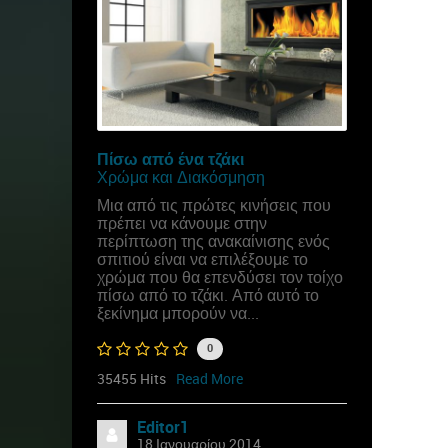
Πίσω από ένα τζάκι
Χρώμα και Διακόσμηση
Μια από τις πρώτες κινήσεις που
πρέπει να κάνουμε στην
περίπτωση της ανακαίνισης ενός
σπιτιού είναι να επιλέξουμε το
χρώμα που θα επενδύσει τον τοίχο
πίσω από το τζάκι. Από αυτό το
ξεκίνημα μπορούν να...
0
35455 Hits
Read More
Editor1
18 Ιανουαρίου 2014