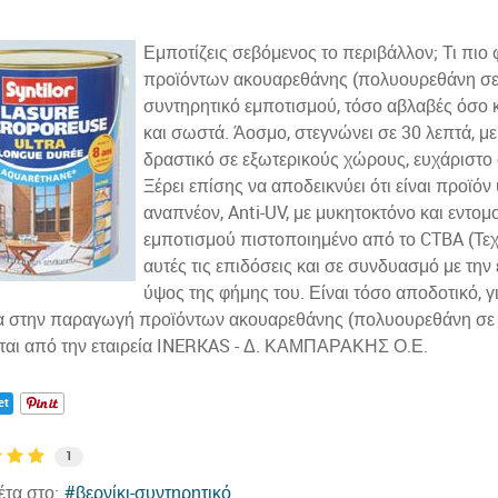
Εμποτίζεις σεβόμενος το περιβάλλον; Τι πιο 
προϊόντων ακουαρεθάνης (πολυουρεθάνη σε φ
συντηρητικό εμποτισμού, τόσο αβλαβές όσο κα
και σωστά. Άοσμο, στεγνώνει σε 30 λεπτά, με
δραστικό σε εξωτερικούς χώρους, ευχάριστο 
Ξέρει επίσης να αποδεικνύει ότι είναι προϊό
αναπνέον, Anti-UV, με μυκητοκτόνο και εντο
εμποτισμού πιστοποιημένο από το CTBA (Τεχ
αυτές τις επιδόσεις και σε συνδυασμό με την
ύψος της φήμης του. Είναι τόσο αποδοτικό, 
ία στην παραγωγή προϊόντων ακουαρεθάνης (πολυουρεθάνη σε 
εται από την εταιρεία INERKAS - Δ. ΚΑΜΠΑΡΑΚΗΣ Ο.Ε.
et
1
έτα στο:
βερνίκι-συντηρητικό