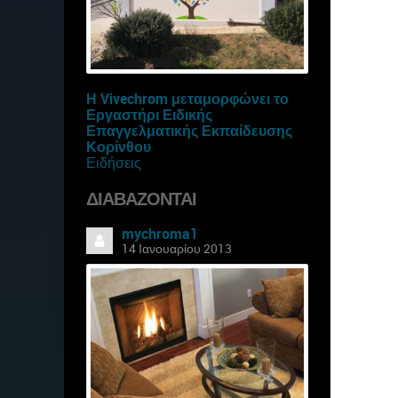
Η Vivechrom μεταμορφώνει το
Εργαστήρι Ειδικής
Επαγγελματικής Εκπαίδευσης
Κορίνθου
Ειδήσεις
ΔΙΑΒΆΖΟΝΤΑΙ
mychroma1
14 Ιανουαρίου 2013