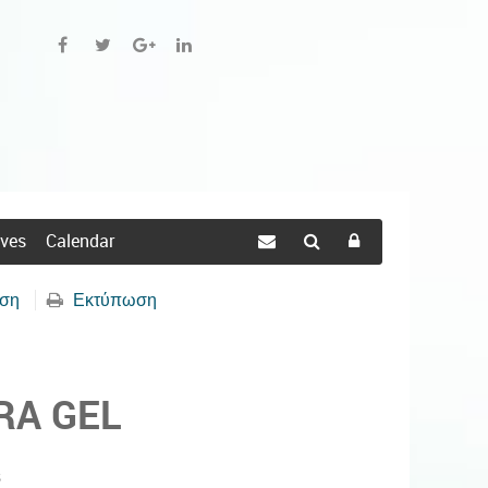
ives
Calendar
ηση
Εκτύπωση
RA GEL
s