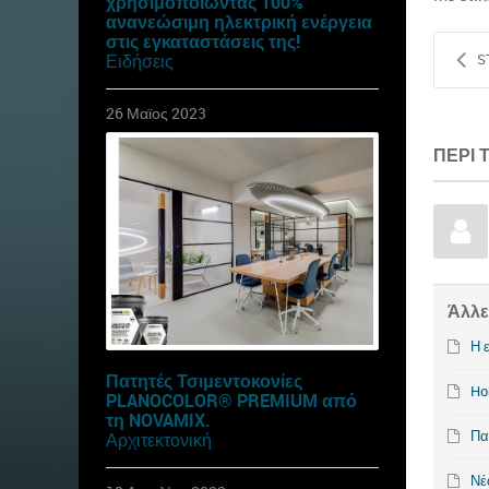
χρησιμοποιώντας 100%
ανανεώσιμη ηλεκτρική ενέργεια
στις εγκαταστάσεις της!
Ειδήσεις
S
26 Μαϊος 2023
ΠΕΡΊ
Άλλε
Η 
Πατητές Τσιμεντοκονίες
Ho
PLANOCOLOR® PREMIUM από
τη NOVAMIX.
Πα
Αρχιτεκτονική
Νέ