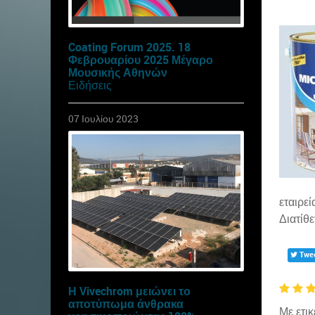
Coating Forum 2025. 18
Φεβρουαρίου 2025 Μέγαρο
Μουσικής Αθηνών
Ειδήσεις
07 Ιουλίου 2023
εταιρε
Διατίθ
Twe
Η Vivechrom μειώνει το
αποτύπωμα άνθρακα
Με ετικ