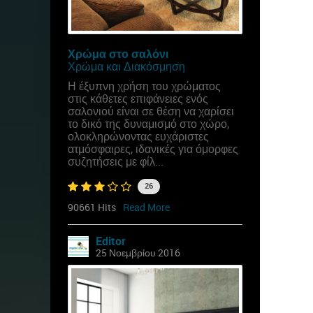
Χρώμα στο σαλόνι
Χρώμα και Διακόσμηση
Η έξυπνη χρήση του χρώματος
στις κάθετες επιφάνειες ενός
σαλονιού είναι σε θέση να χαρίσει
το δικό της δυναμισμό στο χώρο,
ολοκληρώνοντας ευχάριστες
ατμόσφαιρες, ιδανικές για όμορφες
συζητήσεις με φίλ...
26
90661 Hits
Read More
Editor
25 Νοεμβρίου 2016