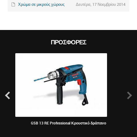
Χρώμα σε μικρούς χώρους
Δευτέρα, 17 Νοεμβρίου 2014
ΠΡΟΣΦΟΡΈΣ
GSB 13 RE Professional Κρουστικό δράπανο
Bosch