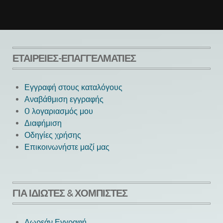
ΕΤΑΙΡΕΊΕΣ-ΕΠΑΓΓΕΛΜΑΤΊΕΣ
Εγγραφή στους καταλόγους
Αναβάθμιση εγγραφής
O λογαριασμός μου
Next
Διαφήμιση
Οδηγίες χρήσης
Επικοινωνήστε μαζί μας
ΓΙΑ ΙΔΙΏΤΕΣ & ΧΟΜΠΊΣΤΕΣ
Δωρεάν Εγγραφή