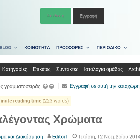
Σύνδεση
Εγγραφή
BLOG
ΚΟΙΝΟΤΗΤΑ
ΠΡΟΣΦΟΡΕΣ
ΠΕΡΙΟΔΙΚΟ
Κατηγορίες
Ετικέτες
Συντάκτες
Ιστολόγια ομάδας
Arch
+
–
Εγγραφή σε αυτή την καταχώρ
ς γραμματοσειράς:
inute reading time
(223 words)
αλέγοντας Χρώματα
μα και Διακόσμηση
Editor1
Τετάρτη, 12 Νοεμβρίου 201