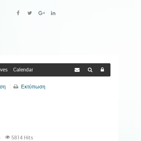
ives
Calendar
ηση
Εκτύπωση
4
5814 Hits