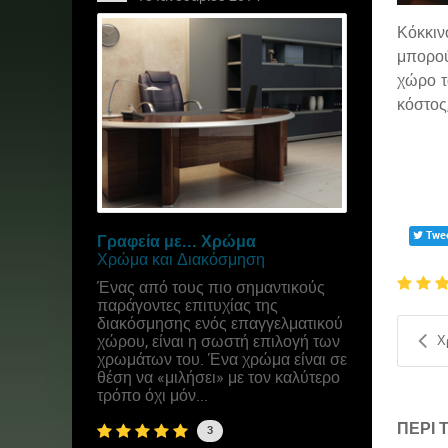
Κόκκιν
μπορού
χώρο τ
κόστος
Twe
Γραφεία με... Χρώμα
Χρώμα και Διακόσμηση
Ένας από τους πιο σημαντικούς
παράγοντες επιτυχίας της
διακόσμησης ενός επαγγελματικού
χώρου, είναι η σωστή επιλογή των
Χ
χρωμάτων του. Ένα χρώμα είναι σε
θέση να «μιλήσει» με τον καλύτερο
τρόπο όχι μόν...
ΠΕΡΊ
3