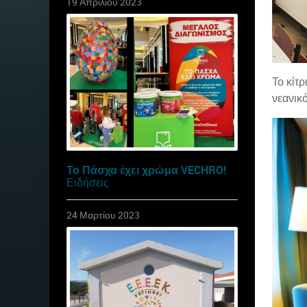
19 Απριλίου 2023
Το κίτ
νεανικό
Το Πάσχα έχει χρώμα VECHRO!
Ειδήσεις
24 Μαρτίου 2023