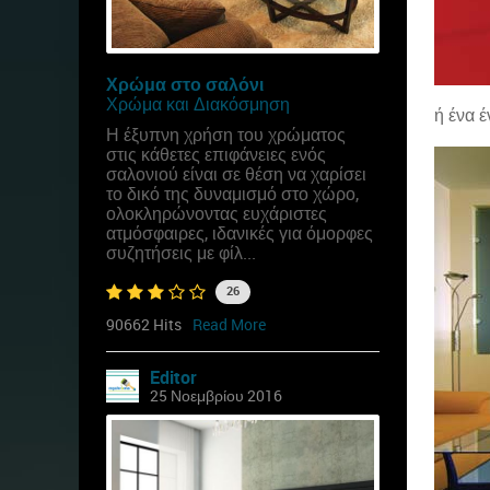
Χρώμα στο σαλόνι
Χρώμα και Διακόσμηση
ή ένα 
Η έξυπνη χρήση του χρώματος
στις κάθετες επιφάνειες ενός
σαλονιού είναι σε θέση να χαρίσει
το δικό της δυναμισμό στο χώρο,
ολοκληρώνοντας ευχάριστες
ατμόσφαιρες, ιδανικές για όμορφες
συζητήσεις με φίλ...
26
90662 Hits
Read More
Editor
25 Νοεμβρίου 2016