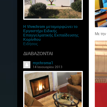
Η Vivechrom μεταμορφώνει το
Εργαστήρι Ειδικής
Με την
Επαγγελματικής Εκπαίδευσης
Κορίνθου
Ειδήσεις
ΔΙΑΒΆΖΟΝΤΑΙ
mychroma1
14 Ιανουαρίου 2013