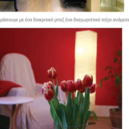
ράσουμε με ένα διακριτικό μπεζ ένα διαχωριστικό τοίχο ανάμεσα