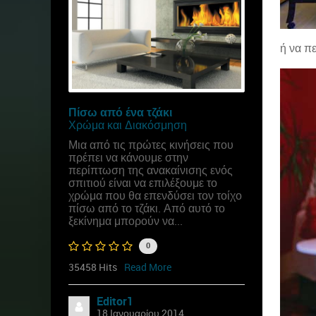
ή να πε
Πίσω από ένα τζάκι
Χρώμα και Διακόσμηση
Μια από τις πρώτες κινήσεις που
πρέπει να κάνουμε στην
περίπτωση της ανακαίνισης ενός
σπιτιού είναι να επιλέξουμε το
χρώμα που θα επενδύσει τον τοίχο
πίσω από το τζάκι. Από αυτό το
ξεκίνημα μπορούν να...
0
35458 Hits
Read More
Editor1
18 Ιανουαρίου 2014