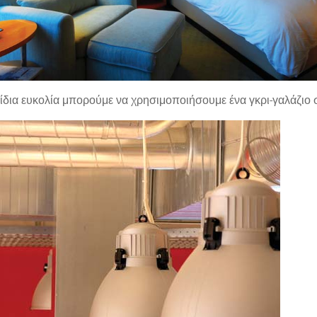
 ίδια ευκολία μπορούμε να χρησιμοποιήσουμε ένα γκρι-γαλάζιο