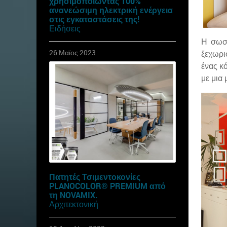
χρησιμοποιώντας 100%
ανανεώσιμη ηλεκτρική ενέργεια
στις εγκαταστάσεις της!
Ειδήσεις
Η σωστ
26 Μαϊος 2023
ξεχωρι
ένας κό
με μια
Πατητές Τσιμεντοκονίες
PLANOCOLOR® PREMIUM από
τη NOVAMIX.
Αρχιτεκτονική