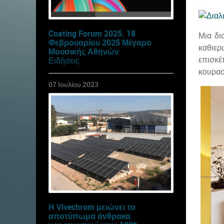
Coating Forum 2025. 18
Μια δι
Φεβρουαρίου 2025 Μέγαρο
καθιερ
Μουσικής Αθηνών
επισκέ
Ειδήσεις
κουρασ
07 Ιουλίου 2023
Η Vivechrom μειώνει το
αποτύπωμα άνθρακα