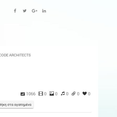
CODE ARCHITECTS
1066
0
0
0
0
0
ήκη στα αγαπημένα