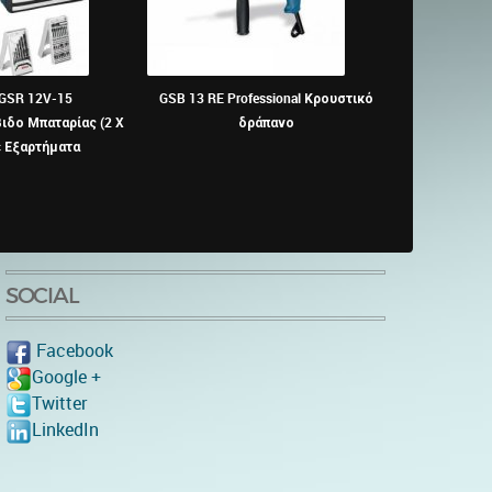
 GSR 12V-15
GSB 13 RE Professional Κρουστικό
BOSCH - G
δο Μπαταρίας (2 X
δράπανο
απο
ε Εξαρτήματα
SOCIAL
Facebook
Google +
Twitter
LinkedIn