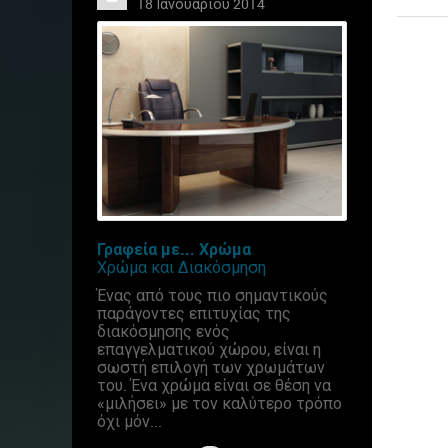
18 Ιανουαρίου 2014
Γραφεία με... Χρώμα
Χρώμα και Διακόσμηση
Ένας από τους πιο σημαντικούς
παράγοντες επιτυχίας της
διακόσμησης ενός
επαγγελματικού χώρου, είναι η
σωστή επιλογή των χρωμάτων
του. Ένα χρώμα είναι σε θέση να
«μιλήσει» με τον καλύτερο τρόπο
όχι μόν...