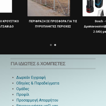
0 ΚΡΟΥΣΤΙΚΟ
ΠΕΡΙΦΡΑΞΗ ΣΕ ΠΡΟΣΦΟΡΑ ΓΙΑ ΤΙΣ
Bosch -
ΤΣΑΒΙΔΟ
ΠΥΡΟΠΛΗΚΤΕΣ ΠΕΡΙΟΧΕΣ
Δραπανοκατσάβι
2.0Ah) μ
ΓΙΑ ΙΔΙΏΤΕΣ & ΧΟΜΠΊΣΤΕΣ
Δωρεάν Εγγραφή
Οδηγίες & Παραδείγματα
Ομάδες
Προφίλ
Προσαρμογή Απορρήτου
Επικοινωνήστε μαζί μας