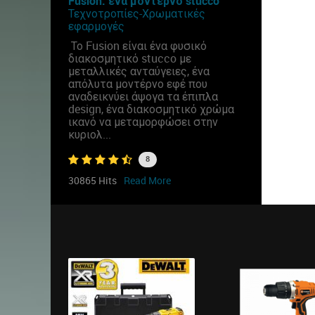
Fusion: ένα μοντέρνο stucco
Τεχνοτροπίες-Χρωματικές
εφαρμογές
Το Fusion είναι ένα φυσικό
διακοσμητικό stucco με
μεταλλικές ανταύγειες, ένα
απόλυτα μοντέρνο εφέ που
αναδεικνύει άψογα τα έπιπλα
design, ένα διακοσμητικό χρώμα
ικανό να μεταμορφώσει στην
κυριολ...
8
30865 Hits
Read More