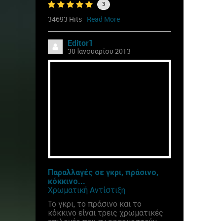
3
34693 Hits
Read More
Editor1
30 Ιανουαρίου 2013
Παραλλαγές σε γκρι, πράσινο,
κόκκινο...
Χρωματική Αντίστιξη
Το γκρι, το πράσινο και το
κόκκινο είναι τρεις χρωματικές