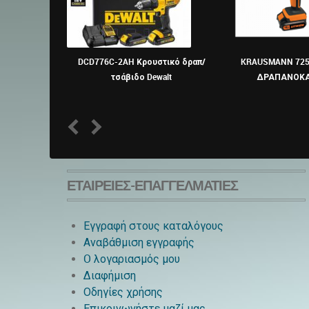
DCD776C-2AH Κρουστικό δραπ/
KRAUSMANN 725
τσάβιδο Dewalt
ΔΡΑΠΑΝΟΚΑ
1
2
ΕΤΑΙΡΕΊΕΣ-ΕΠΑΓΓΕΛΜΑΤΊΕΣ
Εγγραφή στους καταλόγους
Αναβάθμιση εγγραφής
O λογαριασμός μου
Διαφήμιση
Οδηγίες χρήσης
Επικοινωνήστε μαζί μας