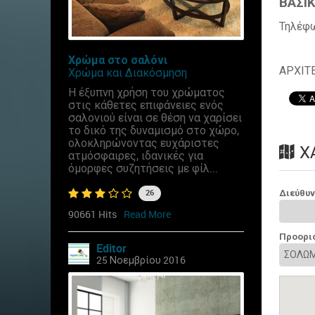
ΒΑΣΙΚ
Τηλέφ
Χρώμα στο σαλόνι
ΑΡΧΙΤ
Χρώμα και Διακόσμηση
Η έξυπνη χρήση του χρώματος
στις κάθετες επιφάνειες ενός
σαλονιού είναι σε θέση να χαρίσει
το δικό της δυναμισμό στο χώρο,
ολοκληρώνοντας ευχάριστες
Χ
ατμόσφαιρες, ιδανικές για
όμορφες συζητήσεις με φίλ...
Διεύθυ
26
90661 Hits
Read More
Προορι
Editor
25 Νοεμβρίου 2016