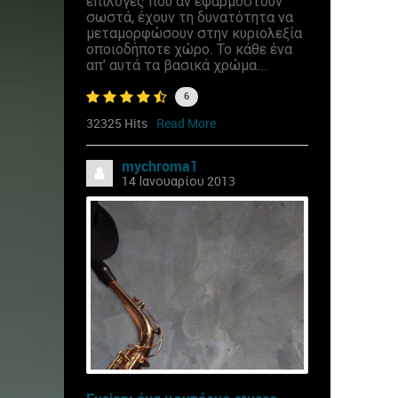
επιλογές που αν εφαρμοστούν
σωστά, έχουν τη δυνατότητα να
μεταμορφώσουν στην κυριολεξία
οποιοδήποτε χώρο. Το κάθε ένα
απ' αυτά τα βασικά χρώμα...
6
32325 Hits
Read More
mychroma1
14 Ιανουαρίου 2013