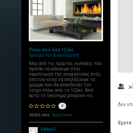
Πίσω από ένα τζάκι
Χρώμα και Διακόσμηση
Μια από τις πρώτες κινήσεις που
πρέπει να κάνουμε στην
περίπτωση της ανακαίνισης ενός
σπιτιού είναι να επιλέξουμε το
χρώμα που θα επενδύσει τον
>
τοίχο πίσω από το τζάκι. Από
αυτό το ξεκίνημα μπορούν να...
Δεν υπ
0
35455 Hits
Read More
Έχετε
Editor1