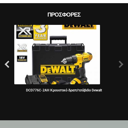
ΠΡΟΣΦΟΡΈΣ
DCD776C-2AH Κρουστικό δραπ/τσάβιδο Dewalt
Bosch