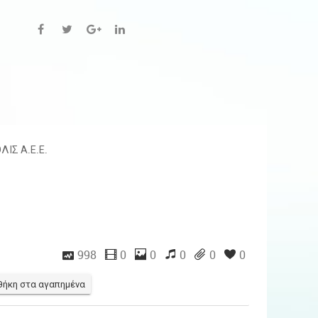
ΛΙΣ Α.Ε.Ε.
998
0
0
0
0
0
ήκη στα αγαπημένα