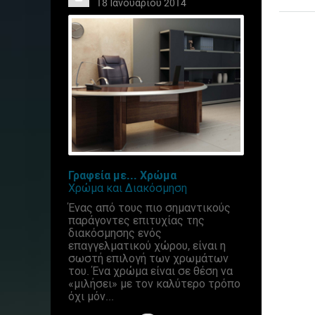
18 Ιανουαρίου 2014
Γραφεία με... Χρώμα
Χρώμα και Διακόσμηση
Ένας από τους πιο σημαντικούς
παράγοντες επιτυχίας της
διακόσμησης ενός
επαγγελματικού χώρου, είναι η
σωστή επιλογή των χρωμάτων
του. Ένα χρώμα είναι σε θέση να
«μιλήσει» με τον καλύτερο τρόπο
όχι μόν...