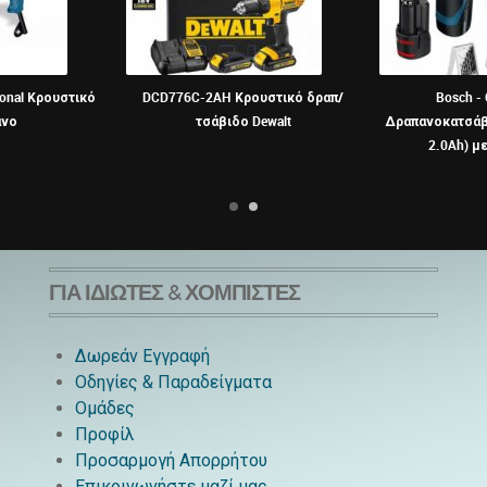
ional Κρουστικό
DCD776C-2AH Κρουστικό δραπ/
Bosch -
ανο
τσάβιδο Dewalt
Δραπανοκατσάβι
2.0Ah) μ
ΓΙΑ ΙΔΙΏΤΕΣ & ΧΟΜΠΊΣΤΕΣ
Δωρεάν Εγγραφή
Οδηγίες & Παραδείγματα
Ομάδες
Προφίλ
Προσαρμογή Απορρήτου
Επικοινωνήστε μαζί μας