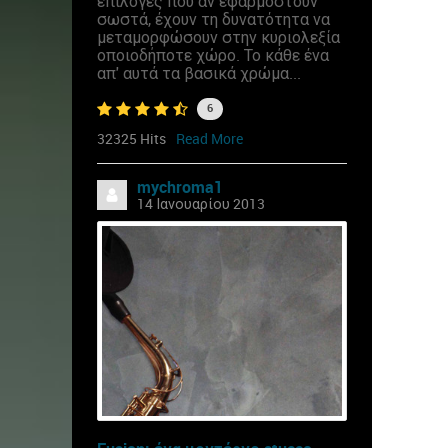
επιλογές που αν εφαρμοστούν
σωστά, έχουν τη δυνατότητα να
μεταμορφώσουν στην κυριολεξία
οποιοδήποτε χώρο. Το κάθε ένα
απ' αυτά τα βασικά χρώμα...
6
32325 Hits
Read More
mychroma1
14 Ιανουαρίου 2013