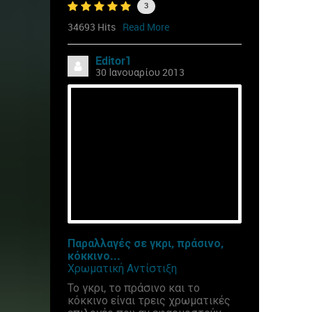
3
34693 Hits
Read More
Editor1
30 Ιανουαρίου 2013
Παραλλαγές σε γκρι, πράσινο,
κόκκινο...
Χρωματική Αντίστιξη
Το γκρι, το πράσινο και το
κόκκινο είναι τρεις χρωματικές