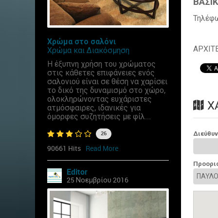
ΒΑΣΙΚ
Τηλέφ
Χρώμα στο σαλόνι
ΑΡΧΙΤ
Χρώμα και Διακόσμηση
Η έξυπνη χρήση του χρώματος
στις κάθετες επιφάνειες ενός
σαλονιού είναι σε θέση να χαρίσει
το δικό της δυναμισμό στο χώρο,
ολοκληρώνοντας ευχάριστες
Χ
ατμόσφαιρες, ιδανικές για
όμορφες συζητήσεις με φίλ...
Διεύθυ
26
90661 Hits
Read More
Προορι
Editor
25 Νοεμβρίου 2016