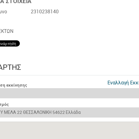
Α ΣΤΟΙΧΕΙΑ
ωνο
2310238140
ΕΚΤΩΝ
ΆΡΤΗΣ
Εναλλαγή Εκκ
νση εκκίνησης
σμός