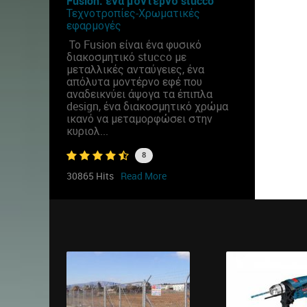
Fusion: ένα μοντέρνο stucco
Τεχνοτροπίες-Χρωματικές
εφαρμογές
Το Fusion είναι ένα φυσικό
διακοσμητικό stucco με
μεταλλικές ανταύγειες, ένα
απόλυτα μοντέρνο εφέ που
αναδεικνύει άψογα τα έπιπλα
design, ένα διακοσμητικό χρώμα
ικανό να μεταμορφώσει στην
κυριολ...
8
30865 Hits
Read More