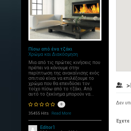
Πίσω από ένα τζάκι
Χρώμα και Διακόσμηση
Μια από τις πρώτες κινήσεις που
πρέπει να κάνουμε στην
περίπτωση της ανακαίνισης ενός
σπιτιού είναι να επιλέξουμε το
χρώμα που θα επενδύσει τον
>
τοίχο πίσω από το τζάκι. Από
αυτό το ξεκίνημα μπορούν να...
Δεν υπ
0
35455 Hits
Read More
Έχετε
Editor1