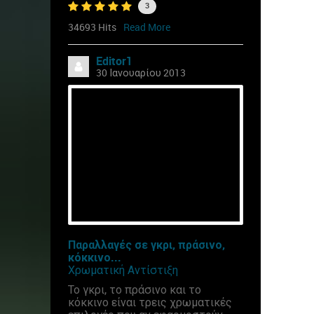
3
34693 Hits
Read More
Editor1
30 Ιανουαρίου 2013
Παραλλαγές σε γκρι, πράσινο,
κόκκινο...
Χρωματική Αντίστιξη
Το γκρι, το πράσινο και το
κόκκινο είναι τρεις χρωματικές