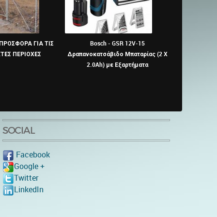
ΠΡΟΣΦΟΡΑ ΓΙΑ ΤΙΣ
Bosch - GSR 12V-15
DCD776C-2AH
ΤΕΣ ΠΕΡΙΟΧΕΣ
Δραπανοκατσάβιδο Μπαταρίας (2 X
τσάβι
2.0Ah) με Εξαρτήματα
SOCIAL
Facebook
Google +
Twitter
LinkedIn