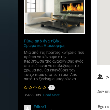
Πίσω από ένα τζάκι
Χρώμα και Διακόσμηση
Μια από τις πρώτες κινήσεις που
πρέπει να κάνουμε στην
περίπτωση της ανακαίνισης ενός
σπιτιού είναι να επιλέξουμε το
χρώμα που θα επενδύσει τον
τοίχο πίσω από το τζάκι. Από
>
αυτό το ξεκίνημα μπορούν να...
0
Δεν υπ
35455 Hits
Read More
Έχετε
Editor1