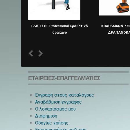
GSB 13 RE Professional Κρουστικό
KRAUSMANN 725
δράπανο
ΔΡΑΠΑΝΟΚΑ
1
2
ΕΤΑΙΡΕΊΕΣ-ΕΠΑΓΓΕΛΜΑΤΊΕΣ
Εγγραφή στους καταλόγους
Αναβάθμιση εγγραφής
O λογαριασμός μου
Διαφήμιση
Οδηγίες χρήσης
Επικοινωνήστε μαζί μας