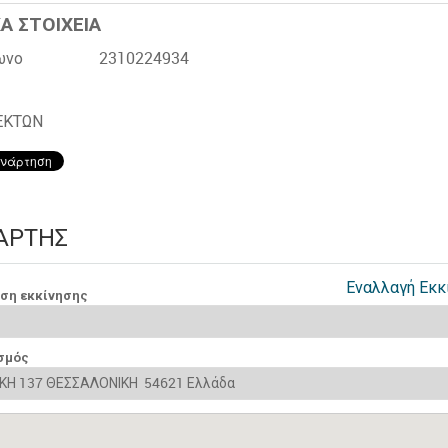
Α ΣΤΟΙΧΕΙΑ
ωνο
2310224934
ΕΚΤΩΝ
ΆΡΤΗΣ
Εναλλαγή Εκκ
νση εκκίνησης
σμός