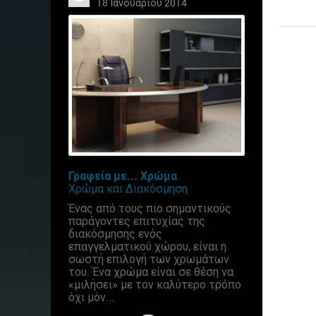
18 Ιανουαρίου 2014
Γραφεία με... Χρώμα
Χρώμα και Διακόσμηση
Ένας από τους πιο σημαντικούς
παράγοντες επιτυχίας της
διακόσμησης ενός
επαγγελματικού χώρου, είναι η
σωστή επιλογή των χρωμάτων
του. Ένα χρώμα είναι σε θέση να
«μιλήσει» με τον καλύτερο τρόπο
όχι μόν...