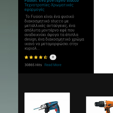
Fusion: ένα μοντέρνο stucco
Τεχνοτροπίες-Χρωματικές
εφαρμογές
Το Fusion είναι ένα φυσικό
διακοσμητικό stucco με
μεταλλικές ανταύγειες, ένα
απόλυτα μοντέρνο εφέ που
αναδεικνύει άψογα τα έπιπλα
design, ένα διακοσμητικό χρώμα
ικανό να μεταμορφώσει στην
κυριολ...
8
30865 Hits
Read More