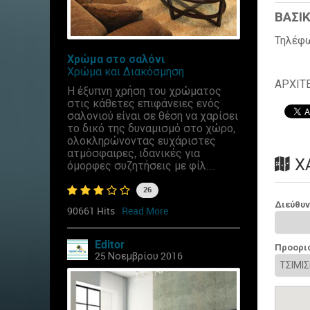
ΒΑΣΙΚ
Τηλέφ
Χρώμα στο σαλόνι
Χρώμα και Διακόσμηση
ΑΡΧΙΤ
Η έξυπνη χρήση του χρώματος
στις κάθετες επιφάνειες ενός
σαλονιού είναι σε θέση να χαρίσει
το δικό της δυναμισμό στο χώρο,
ολοκληρώνοντας ευχάριστες
ατμόσφαιρες, ιδανικές για
Χ
όμορφες συζητήσεις με φίλ...
26
Διεύθυ
90661 Hits
Read More
Editor
Προορι
25 Νοεμβρίου 2016