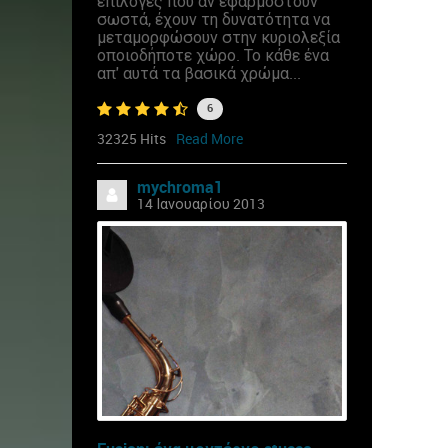
επιλογές που αν εφαρμοστούν
σωστά, έχουν τη δυνατότητα να
μεταμορφώσουν στην κυριολεξία
οποιοδήποτε χώρο. Το κάθε ένα
απ' αυτά τα βασικά χρώμα...
6
32325 Hits
Read More
mychroma1
14 Ιανουαρίου 2013