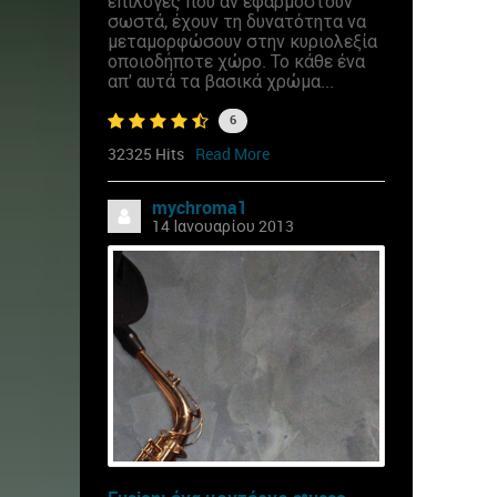
επιλογές που αν εφαρμοστούν
σωστά, έχουν τη δυνατότητα να
μεταμορφώσουν στην κυριολεξία
οποιοδήποτε χώρο. Το κάθε ένα
απ' αυτά τα βασικά χρώμα...
6
32325 Hits
Read More
mychroma1
14 Ιανουαρίου 2013