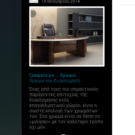
18 Ιανουαρίου 2014
Γραφεία με... Χρώμα
Χρώμα και Διακόσμηση
Ένας από τους πιο σημαντικούς
παράγοντες επιτυχίας της
διακόσμησης ενός
επαγγελματικού χώρου, είναι η
σωστή επιλογή των χρωμάτων
του. Ένα χρώμα είναι σε θέση να
«μιλήσει» με τον καλύτερο τρόπο
όχι μόν...