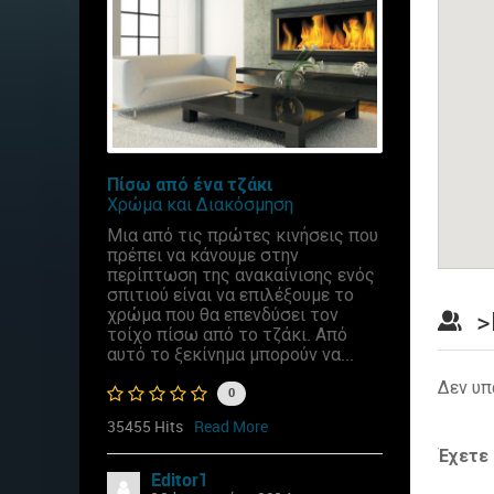
Πίσω από ένα τζάκι
Χρώμα και Διακόσμηση
Μια από τις πρώτες κινήσεις που
πρέπει να κάνουμε στην
περίπτωση της ανακαίνισης ενός
σπιτιού είναι να επιλέξουμε το
χρώμα που θα επενδύσει τον
>
τοίχο πίσω από το τζάκι. Από
αυτό το ξεκίνημα μπορούν να...
Δεν υπ
0
35455 Hits
Read More
Έχετε
Editor1