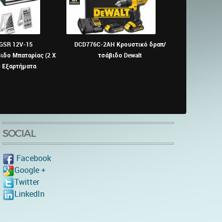
 GSR 12V-15
DCD776C-2AH Κρουστικό δραπ/
KRAUSMANN 
δο Μπαταρίας (2 X
τσάβιδο Dewalt
ΔΡΑΠΑΝ
ε Εξαρτήματα
SOCIAL
Facebook
Google +
Twitter
LinkedIn