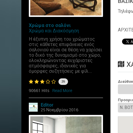
ΒΑΣΙΚ
Τηλέφ
Χρώμα στο σαλόνι
ΑΡΧΙΤ
Χρώμα και Διακόσμηση
Η έξυπνη χρήση του χρώματος
στις κάθετες επιφάνειες ενός
σαλονιού είναι σε θέση να χαρίσει
το δικό της δυναμισμό στο χώρο,
ολοκληρώνοντας ευχάριστες
Χ
ατμόσφαιρες, ιδανικές για
όμορφες συζητήσεις με φίλ...
Διεύθυ
26
90661 Hits
Read More
Προορι
Editor
25 Νοεμβρίου 2016