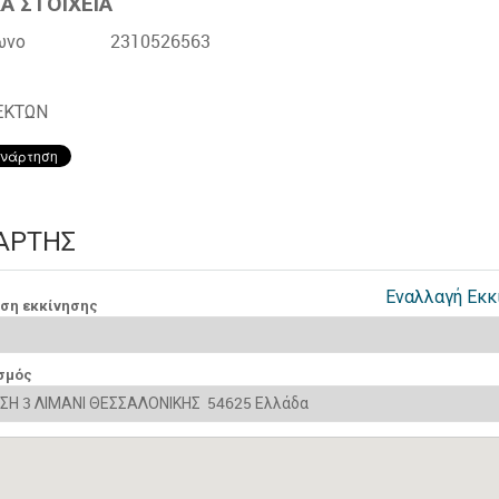
Α ΣΤΟΙΧΕΙΑ
ωνο
2310526563
ΕΚΤΩΝ
ΆΡΤΗΣ
Εναλλαγή Εκκ
νση εκκίνησης
σμός