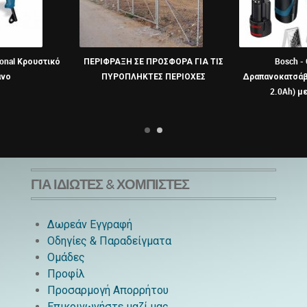
ional Κρουστικό
ΠΕΡΙΦΡΑΞΗ ΣΕ ΠΡΟΣΦΟΡΑ ΓΙΑ ΤΙΣ
Bosch -
ανο
ΠΥΡΟΠΛΗΚΤΕΣ ΠΕΡΙΟΧΕΣ
Δραπανοκατσάβι
2.0Ah) μ
ΓΙΑ ΙΔΙΏΤΕΣ & ΧΟΜΠΊΣΤΕΣ
Δωρεάν Εγγραφή
Οδηγίες & Παραδείγματα
Ομάδες
Προφίλ
Προσαρμογή Απορρήτου
Επικοινωνήστε μαζί μας