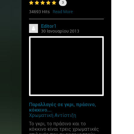
3
34693 Hits
Read More
Editor1
30 Ιανουαρίου 2013
Παραλλαγές σε γκρι, πράσινο,
κόκκινο...
Χρωματική Αντίστιξη
Το γκρι, το πράσινο και το
κόκκινο είναι τρεις χρωματικές