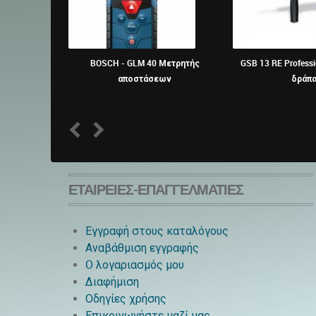
BOSCH - GLM 40 Μετρητής
GSB 13 RE Profess
αποστάσεων
δράπ
1
2
ΕΤΑΙΡΕΊΕΣ-ΕΠΑΓΓΕΛΜΑΤΊΕΣ
Εγγραφή στους καταλόγους
Αναβάθμιση εγγραφής
O λογαριασμός μου
Διαφήμιση
Οδηγίες χρήσης
Επικοινωνήστε μαζί μας