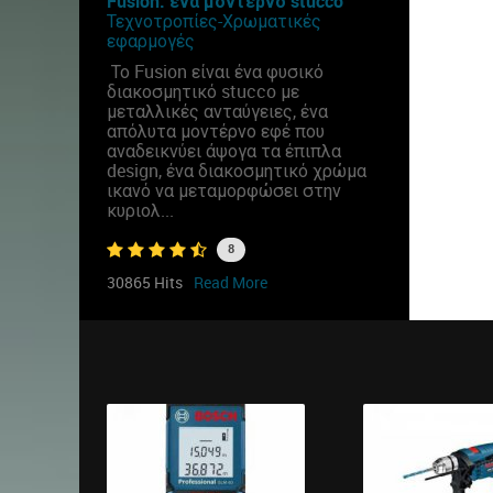
Fusion: ένα μοντέρνο stucco
Τεχνοτροπίες-Χρωματικές
εφαρμογές
Το Fusion είναι ένα φυσικό
διακοσμητικό stucco με
μεταλλικές ανταύγειες, ένα
απόλυτα μοντέρνο εφέ που
αναδεικνύει άψογα τα έπιπλα
design, ένα διακοσμητικό χρώμα
ικανό να μεταμορφώσει στην
κυριολ...
8
30865 Hits
Read More