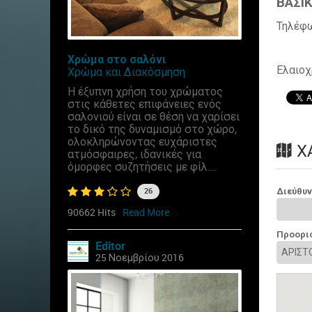
ΒΑΣΙΚ
Τηλέφ
Χρώμα στο σαλόνι
Ελαιο
Χρώμα και Διακόσμηση
Η έξυπνη χρήση του χρώματος
στις κάθετες επιφάνειες ενός
σαλονιού είναι σε θέση να χαρίσει
το δικό της δυναμισμό στο χώρο,
ολοκληρώνοντας ευχάριστες
Χ
ατμόσφαιρες, ιδανικές για
όμορφες συζητήσεις με φίλ...
Διεύθυ
26
90662 Hits
Read More
Προορι
Editor
25 Νοεμβρίου 2016