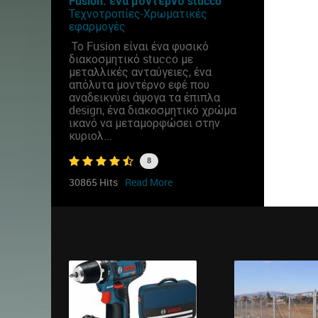
Fusion: ένα μοντέρνο stucco
Τεχνοτροπίες-Χρωματικές
εφαρμογές
Το Fusion είναι ένα φυσικό
διακοσμητικό stucco με
μεταλλικές ανταύγειες, ένα
απόλυτα μοντέρνο εφέ που
αναδεικνύει άψογα τα έπιπλα
design, ένα διακοσμητικό χρώμα
ικανό να μεταμορφώσει στην
κυριολ...
8
30865 Hits
Read More