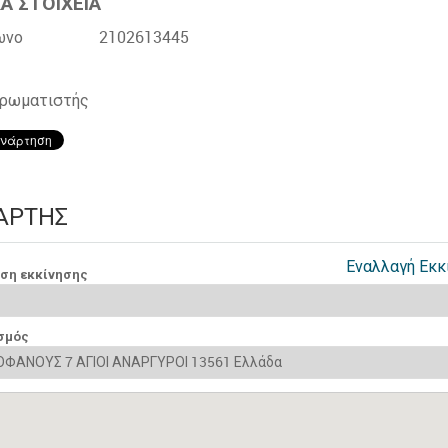
Α ΣΤΟΙΧΕΙΑ
ωνο
2102613445
χρωματιστής
ΆΡΤΗΣ
Εναλλαγή Εκκ
νση εκκίνησης
σμός