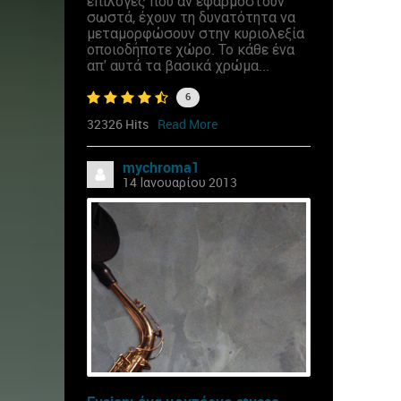
επιλογές που αν εφαρμοστούν
σωστά, έχουν τη δυνατότητα να
μεταμορφώσουν στην κυριολεξία
οποιοδήποτε χώρο. Το κάθε ένα
απ' αυτά τα βασικά χρώμα...
6
32326 Hits
Read More
mychroma1
14 Ιανουαρίου 2013