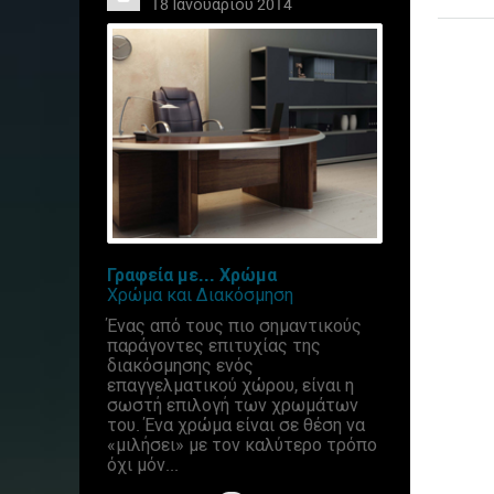
18 Ιανουαρίου 2014
Γραφεία με... Χρώμα
Χρώμα και Διακόσμηση
Ένας από τους πιο σημαντικούς
παράγοντες επιτυχίας της
διακόσμησης ενός
επαγγελματικού χώρου, είναι η
σωστή επιλογή των χρωμάτων
του. Ένα χρώμα είναι σε θέση να
«μιλήσει» με τον καλύτερο τρόπο
όχι μόν...