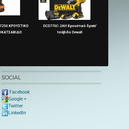
7250 ΚΡΟΥΣΤΙΚΟ
DCD776C-2AH Κρουστικό δραπ/
GSB 13 RE Prof
ΟΚΑΤΣΑΒΙΔΟ
τσάβιδο Dewalt
δ
SOCIAL
Facebook
Google +
Twitter
LinkedIn