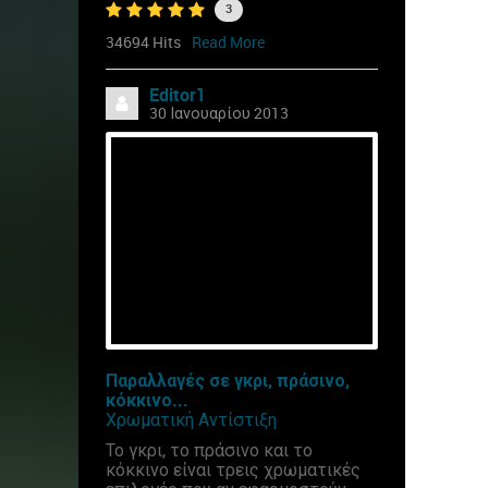
3
34694 Hits
Read More
Editor1
30 Ιανουαρίου 2013
Παραλλαγές σε γκρι, πράσινο,
κόκκινο...
Χρωματική Αντίστιξη
Το γκρι, το πράσινο και το
κόκκινο είναι τρεις χρωματικές