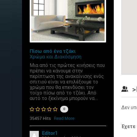
Πίσω από ένα τζάκι
Χρώμα και Διακόσμηση
Μια από τις πρώτες κινήσεις που
πρέπει να κάνουμε στην
περίπτωση της ανακαίνισης ενός
σπιτιού είναι να επιλέξουμε το
χρώμα που θα επενδύσει τον
>
τοίχο πίσω από το τζάκι. Από
αυτό το ξεκίνημα μπορούν να...
Δεν υπ
0
35457 Hits
Read More
Έχετε
Editor1