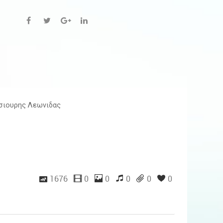
σιουρης Λεωνιδας
1676
0
0
0
0
0