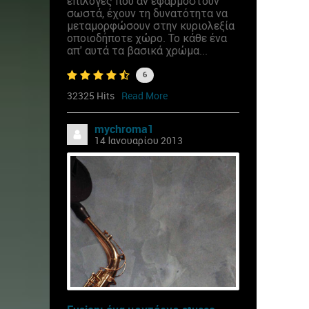
επιλογές που αν εφαρμοστούν
σωστά, έχουν τη δυνατότητα να
μεταμορφώσουν στην κυριολεξία
οποιοδήποτε χώρο. Το κάθε ένα
απ' αυτά τα βασικά χρώμα...
6
32325 Hits
Read More
mychroma1
14 Ιανουαρίου 2013