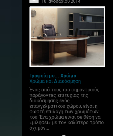
18 Ιανουαρίου 2014
Γραφεία με... Χρώμα
Χρώμα και Διακόσμηση
Ένας από τους πιο σημαντικούς
παράγοντες επιτυχίας της
διακόσμησης ενός
επαγγελματικού χώρου, είναι η
σωστή επιλογή των χρωμάτων
του. Ένα χρώμα είναι σε θέση να
«μιλήσει» με τον καλύτερο τρόπο
όχι μόν...