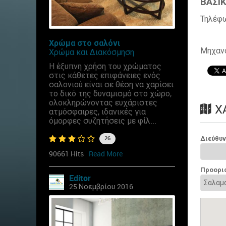
ΒΑΣΙΚ
Τηλέφ
Χρώμα στο σαλόνι
Μηχαν
Χρώμα και Διακόσμηση
Η έξυπνη χρήση του χρώματος
στις κάθετες επιφάνειες ενός
σαλονιού είναι σε θέση να χαρίσει
το δικό της δυναμισμό στο χώρο,
ολοκληρώνοντας ευχάριστες
Χ
ατμόσφαιρες, ιδανικές για
όμορφες συζητήσεις με φίλ...
Διεύθυ
26
90661 Hits
Read More
Προορι
Editor
25 Νοεμβρίου 2016