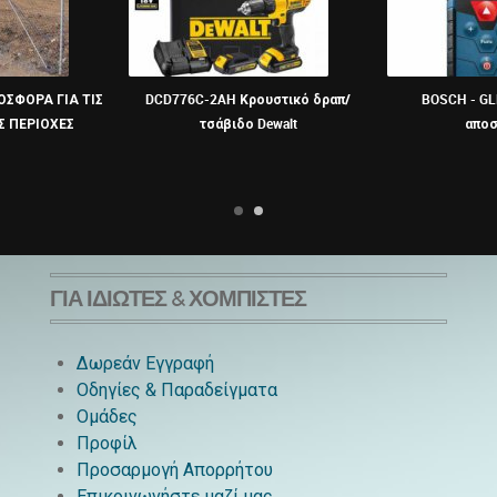
ΟΣΦΟΡΑ ΓΙΑ ΤΙΣ
DCD776C-2AH Κρουστικό δραπ/
BOSCH - GL
 ΠΕΡΙΟΧΕΣ
τσάβιδο Dewalt
απο
ΓΙΑ ΙΔΙΏΤΕΣ & ΧΟΜΠΊΣΤΕΣ
Δωρεάν Εγγραφή
Οδηγίες & Παραδείγματα
Ομάδες
Προφίλ
Προσαρμογή Απορρήτου
Επικοινωνήστε μαζί μας