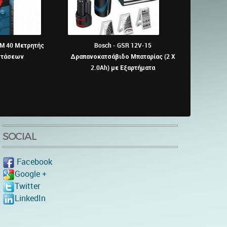
M 40 Μετρητής
Bosch - GSR 12V-15
GSB 13 RE Prof
στάσεων
Δραπανοκατσάβιδο Μπαταρίας (2 X
δ
2.0Ah) με Εξαρτήματα
SOCIAL
Facebook
Google +
Twitter
LinkedIn