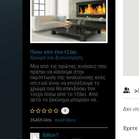
Πίσω από ένα τζάκι
Χρώμα και Διακόσμηση
Μια από τις πρώτες κινήσεις που
πρέπει να κάνουμε στην
περίπτωση της ανακαίνισης ενός
σπιτιού είναι να επιλέξουμε το
χρώμα που θα επενδύσει τον
>
τοίχο πίσω από το τζάκι. Από
αυτό το ξεκίνημα μπορούν να...
Δεν υπ
0
35455 Hits
Read More
Έχετε
Editor1