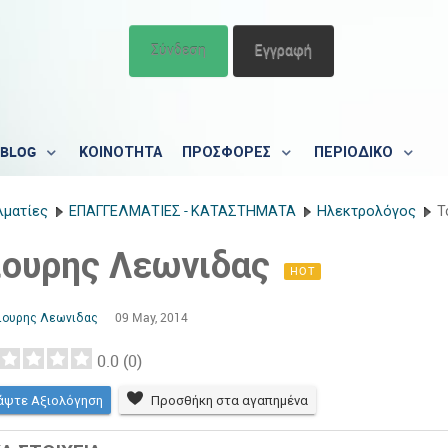
Σύνδεση
Εγγραφή
BLOG
ΚΟΙΝΟΤΗΤΑ
ΠΡΟΣΦΟΡΕΣ
ΠΕΡΙΟΔΙΚΟ
λματίες
ΕΠΑΓΓΕΛΜΑΤΙΕΣ - ΚΑΤΑΣΤΗΜΑΤΑ
Ηλεκτρολόγος
Τ
ιουρης Λεωνιδας
HOT
ιουρης Λεωνιδας
09 May, 2014
0.0
(
0
)
άψτε Αξιολόγηση
Προσθήκη στα αγαπημένα