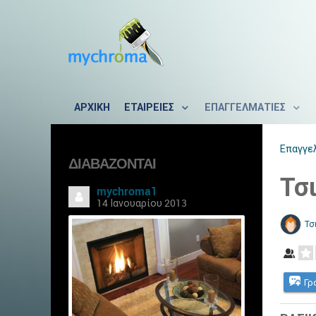
ΑΡΧΙΚΗ
ΕΤΑΙΡΕΙΕΣ
ΕΠΑΓΓΕΛΜΑΤΙΕΣ
Επαγγε
ΔΙΑΒΆΖΟΝΤΑΙ
Τσ
mychroma1
14 Ιανουαρίου 2013
Τσ
Γρ