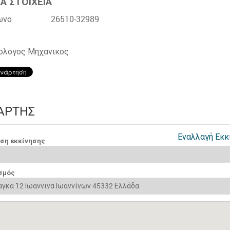
Α ΣΤΟΙΧΕΙΑ
ωνο
26510-32989
ολογος Μηχανικος
ΆΡΤΗΣ
Εναλλαγή Εκκ
νση εκκίνησης
σμός