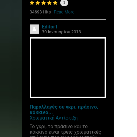
3
34693 Hits
Read More
Editor1
30 Ιανουαρίου 2013
Παραλλαγές σε γκρι, πράσινο,
κόκκινο...
Χρωματική Αντίστιξη
Το γκρι, το πράσινο και το
κόκκινο είναι τρεις χρωματικές