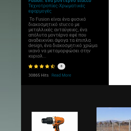
Fusion: ένα μοντέρνο stucco
Τεχνοτροπίες-Χρωματικές
εφαρμογές
Το Fusion είναι ένα φυσικό
διακοσμητικό stucco με
μεταλλικές ανταύγειες, ένα
απόλυτα μοντέρνο εφέ που
αναδεικνύει άψογα τα έπιπλα
design, ένα διακοσμητικό χρώμα
ικανό να μεταμορφώσει στην
κυριολ...
8
30865 Hits
Read More