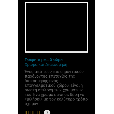
Γραφεία με... Χρώμα
Χρώμα και Διακόσμηση
Ένας από τους πιο σημαντικούς
παράγοντες επιτυχίας της
διακόσμησης ενός
επαγγελματικού χώρου, είναι η
σωστή επιλογή των χρωμάτων
του. Ένα χρώμα είναι σε θέση να
«μιλήσει» με τον καλύτερο τρόπο
όχι μόν...
3