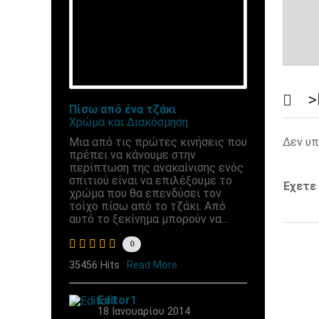
>
Πίσω από ένα τζάκι
Χρώμα και Διακόσμηση
Μια από τις πρώτες κινήσεις που
Δεν υπ
πρέπει να κάνουμε στην
περίπτωση της ανακαίνισης ενός
σπιτιού είναι να επιλέξουμε το
Έχετε
χρώμα που θα επενδύσει τον
τοίχο πίσω από το τζάκι. Από
αυτό το ξεκίνημα μπορούν να...
0
35456 Hits
Read More
Editor1
18 Ιανουαρίου 2014