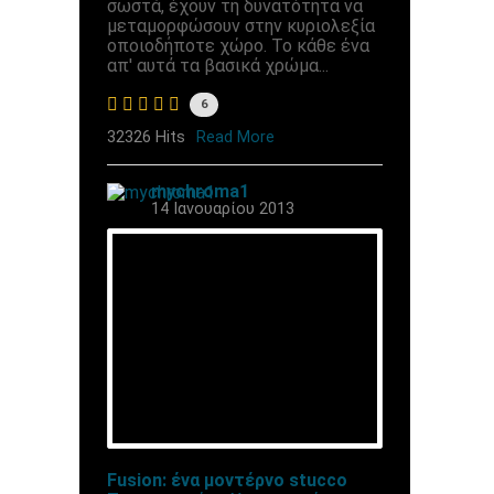
σωστά, έχουν τη δυνατότητα να
μεταμορφώσουν στην κυριολεξία
οποιοδήποτε χώρο. Το κάθε ένα
απ' αυτά τα βασικά χρώμα...
6
32326 Hits
Read More
mychroma1
14 Ιανουαρίου 2013
Fusion: ένα μοντέρνο stucco