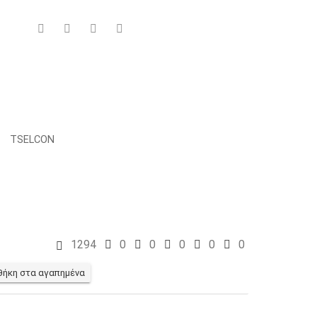
TSELCON
1294
0
0
0
0
0
ήκη στα αγαπημένα