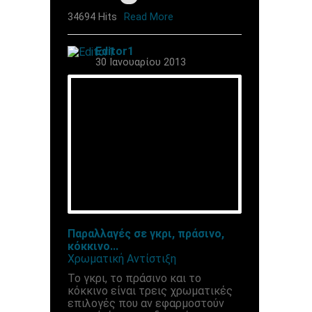
34694 Hits
Read More
Editor1
30 Ιανουαρίου 2013
Παραλλαγές σε γκρι, πράσινο,
κόκκινο...
Χρωματική Αντίστιξη
Το γκρι, το πράσινο και το
κόκκινο είναι τρεις χρωματικές
επιλογές που αν εφαρμοστούν