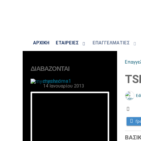
ΑΡΧΙΚΗ
ΕΤΑΙΡΕΙΕΣ
ΕΠΑΓΓΕΛΜΑΤΙΕΣ
Επαγγε
ΔΙΑΒΆΖΟΝΤΑΙ
TS
mychroma1
14 Ιανουαρίου 2013
Edi
Γρ
ΒΑΣΙ