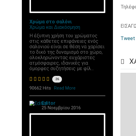
Τηλέφ
Χρώμα στο σαλόνι
ΕΙΣΑΓ
Χρώμα και Διακόσμηση
Η έξυπνη χρήση του χρώματος
Tweet
στις κάθετες επιφάνειες ενός
σαλονιού είναι σε θέση να χαρίσει
το δικό της δυναμισμό στο χώρο,
ολοκληρώνοντας ευχάριστες
Χ
ατμόσφαιρες, ιδανικές για
όμορφες συζητήσεις με φίλ...
26
90662 Hits
Read More
Editor
25 Νοεμβρίου 2016