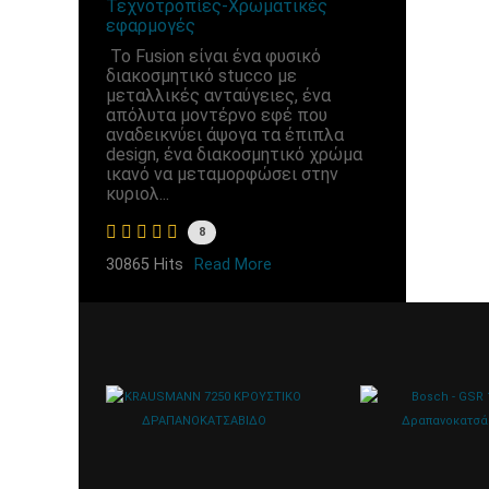
Τεχνοτροπίες-Χρωματικές
εφαρμογές
Το Fusion είναι ένα φυσικό
διακοσμητικό stucco με
μεταλλικές ανταύγειες, ένα
απόλυτα μοντέρνο εφέ που
αναδεικνύει άψογα τα έπιπλα
design, ένα διακοσμητικό χρώμα
ικανό να μεταμορφώσει στην
κυριολ...
8
30865 Hits
Read More