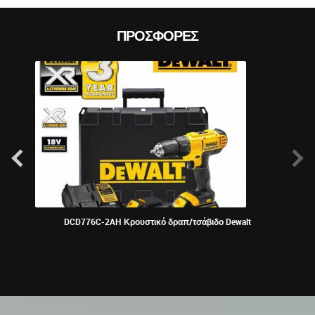
ΠΡΟΣΦΟΡΈΣ
DCD776C-2AH Κρουστικό δραπ/τσάβιδο Dewalt