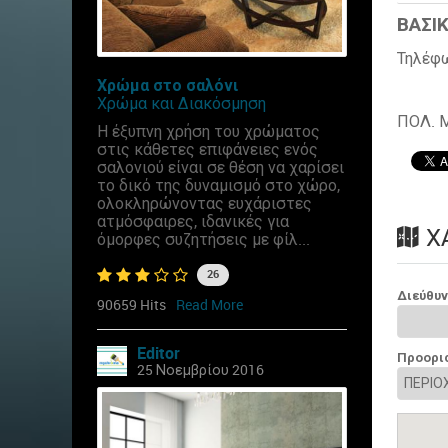
ΒΑΣΙΚ
Τηλέφ
Χρώμα στο σαλόνι
Χρώμα και Διακόσμηση
ΠΟΛ. 
Η έξυπνη χρήση του χρώματος
στις κάθετες επιφάνειες ενός
σαλονιού είναι σε θέση να χαρίσει
το δικό της δυναμισμό στο χώρο,
ολοκληρώνοντας ευχάριστες
ατμόσφαιρες, ιδανικές για
Χ
όμορφες συζητήσεις με φίλ...
26
Διεύθυ
90659 Hits
Read More
Editor
Προορι
25 Νοεμβρίου 2016