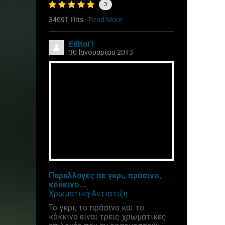
3
34691 Hits
Read More
Editor1
30 Ιανουαρίου 2013
Παραλλαγές σε γκρι, πράσινο,
κόκκινο...
Χρωματική Αντίστιξη
Το γκρι, το πράσινο και το
κόκκινο είναι τρεις χρωματικές