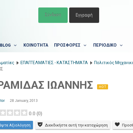
Σύνδεση
Εγγραφή
BLOG
ΚΟΙΝΟΤΗΤΑ
ΠΡΟΣΦΟΡΕΣ
ΠΕΡΙΟΔΙΚΟ
λματίες
ΕΠΑΓΓΕΛΜΑΤΙΕΣ - ΚΑΤΑΣΤΗΜΑΤΑ
Πολιτικός Μηχανικ
ΗΣ
ΡΑΜΙΔΑΣ ΙΩΑΝΝΗΣ
HOT
tor
28 January, 2013
0.0
(
0
)
άψτε Αξιολόγηση
Διεκδικήστε αυτή την καταχώρηση
Προσθ