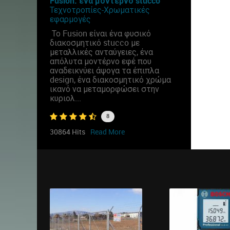
Fusion: ένα μοντέρνο stucco
Τεχνοτροπίες-Χρωματικές
εφαρμογές
Το Fusion είναι ένα φυσικό
διακοσμητικό stucco με
μεταλλικές ανταύγειες, ένα
απόλυτα μοντέρνο εφέ που
αναδεικνύει άψογα τα έπιπλα
design, ένα διακοσμητικό χρώμα
ικανό να μεταμορφώσει στην
κυριολ...
8
30864 Hits
Read More