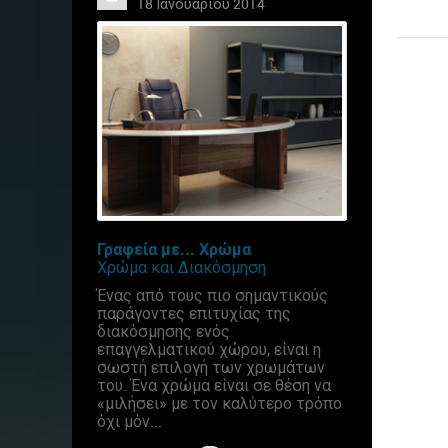
18 Ιανουαρίου 2014
Γραφεία με... Χρώμα
Χρώμα και Διακόσμηση
Ένας από τους πιο σημαντικούς
παράγοντες επιτυχίας της
διακόσμησης ενός
επαγγελματικού χώρου, είναι η
σωστή επιλογή των χρωμάτων
του. Ένα χρώμα είναι σε θέση να
«μιλήσει» με τον καλύτερο τρόπο
όχι μόν...