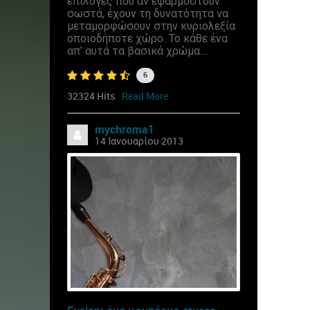
επιλογές που αν εφαρμοστούν
σωστά, έχουν τη δυνατότητα να
μεταμορφώσουν στην κυριολεξία
οποιοδήποτε χώρο. Το κάθε ένα
απ' αυτά τα βασικά χρώμα...
6
32324 Hits
Read More
mychroma1
14 Ιανουαρίου 2013