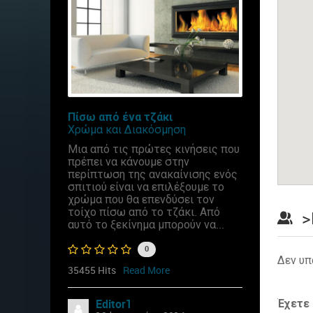
Πίσω από ένα τζάκι
Χρώμα και Διακόσμηση
Μια από τις πρώτες κινήσεις που
πρέπει να κάνουμε στην
περίπτωση της ανακαίνισης ενός
σπιτιού είναι να επιλέξουμε το
χρώμα που θα επενδύσει τον
τοίχο πίσω από το τζάκι. Από
>
αυτό το ξεκίνημα μπορούν να...
0
Δεν υπ
35455 Hits
Read More
Έχετε
Editor1