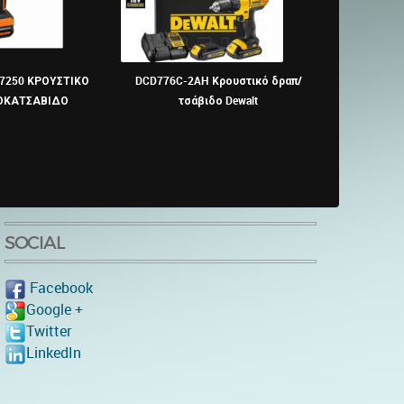
7250 ΚΡΟΥΣΤΙΚΟ
DCD776C-2AH Κρουστικό δραπ/
Bosch -
ΟΚΑΤΣΑΒΙΔΟ
τσάβιδο Dewalt
Δραπανοκατσάβ
2.0Ah) μ
SOCIAL
Facebook
Google +
Twitter
LinkedIn