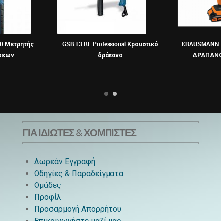
40 Μετρητής
GSB 13 RE Professional Κρουστικό
KRAUSMANN 
σεων
δράπανο
ΔΡΑΠΑΝ
ΓΙΑ ΙΔΙΏΤΕΣ & ΧΟΜΠΊΣΤΕΣ
Δωρεάν Εγγραφή
Οδηγίες & Παραδείγματα
Ομάδες
Προφίλ
Προσαρμογή Απορρήτου
Επικοινωνήστε μαζί μας