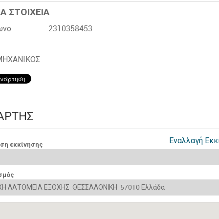
Α ΣΤΟΙΧΕΙΑ
ωνο
2310358453
ΜΗΧΑΝΙΚΟΣ
ΆΡΤΗΣ
Εναλλαγή Εκκ
νση εκκίνησης
σμός