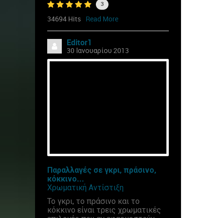
3
34694 Hits
Read More
Editor1
30 Ιανουαρίου 2013
Παραλλαγές σε γκρι, πράσινο,
κόκκινο...
Χρωματική Αντίστιξη
Το γκρι, το πράσινο και το
κόκκινο είναι τρεις χρωματικές