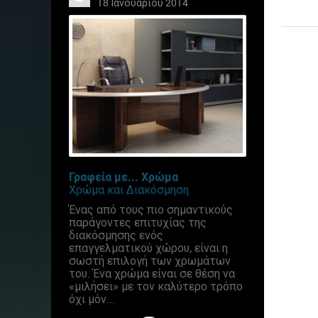
18 Ιανουαρίου 2014
Γραφεία με... Χρώμα
Χρώμα και Διακόσμηση
Ένας από τους πιο σημαντικούς
παράγοντες επιτυχίας της
διακόσμησης ενός
επαγγελματικού χώρου, είναι η
σωστή επιλογή των χρωμάτων
του. Ένα χρώμα είναι σε θέση να
«μιλήσει» με τον καλύτερο τρόπο
όχι μόν...