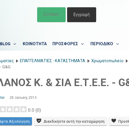
Σύνδεση
Εγγραφή
BLOG
ΚΟΙΝΟΤΗΤΑ
ΠΡΟΣΦΟΡΕΣ
ΠΕΡΙΟΔΙΚΟ
λματίες
ΕΠΑΓΓΕΛΜΑΤΙΕΣ - ΚΑΤΑΣΤΗΜΑΤΑ
Χρωματοπωλείο
 - G&G
ΛΑΝΟΣ Κ. & ΣΙΑ Ε.Τ.Ε.Ε. - 
tor
28 January, 2013
0.0
(
0
)
άψτε Αξιολόγηση
Διεκδικήστε αυτή την καταχώρηση
Προσθ