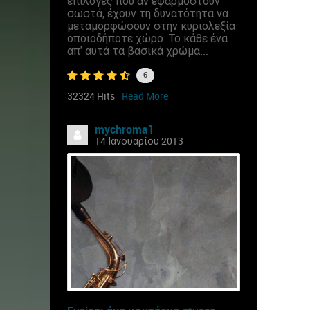
επιλογές που αν εφαρμοστούν
σωστά, έχουν τη δυνατότητα να
μεταμορφώσουν στην κυριολεξία
οποιοδήποτε χώρο. Το κάθε ένα
απ' αυτά τα βασικά χρώμα...
6
32324 Hits
Read More
mychroma1
14 Ιανουαρίου 2013