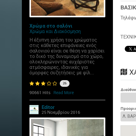
ΒΑΣΙΚ
Τηλέφ
Χρώμα στο σαλόνι
Χρώμα και Διακόσμηση
ΤΕΧΝΙ
Η έξυπνη χρήση του χρώματος
στις κάθετες επιφάνειες ενός
σαλονιού είναι σε θέση να χαρίσει
το δικό της δυναμισμό στο χώρο,
ολοκληρώνοντας ευχάριστες
ατμόσφαιρες, ιδανικές για
Χ
όμορφες συζητήσεις με φίλ...
26
Διεύθυ
90661 Hits
Read More
Editor
Προορι
25 Νοεμβρίου 2016