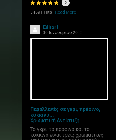
3
34691 Hits
Read More
Editor1
30 Ιανουαρίου 2013
Παραλλαγές σε γκρι, πράσινο,
κόκκινο...
Χρωματική Αντίστιξη
Το γκρι, το πράσινο και το
κόκκινο είναι τρεις χρωματικές