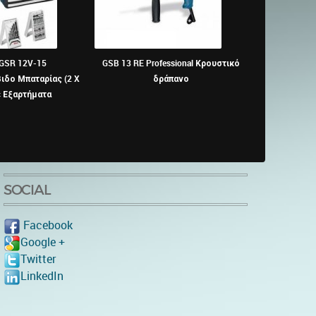
 GSR 12V-15
GSB 13 RE Professional Κρουστικό
BOSCH - G
δο Μπαταρίας (2 X
δράπανο
απο
ε Εξαρτήματα
SOCIAL
Facebook
Google +
Twitter
LinkedIn