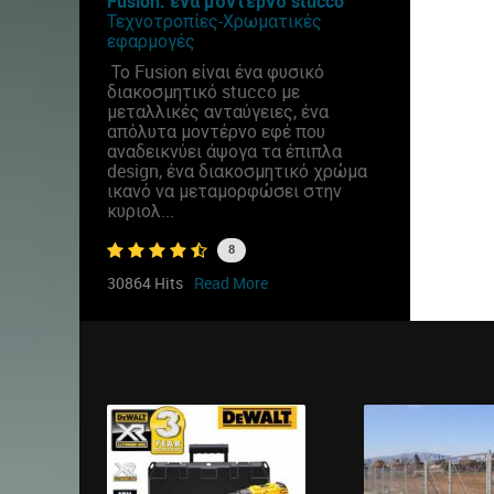
Fusion: ένα μοντέρνο stucco
Τεχνοτροπίες-Χρωματικές
εφαρμογές
Το Fusion είναι ένα φυσικό
διακοσμητικό stucco με
μεταλλικές ανταύγειες, ένα
απόλυτα μοντέρνο εφέ που
αναδεικνύει άψογα τα έπιπλα
design, ένα διακοσμητικό χρώμα
ικανό να μεταμορφώσει στην
κυριολ...
8
30864 Hits
Read More