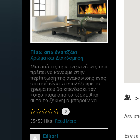
Πίσω από ένα τζάκι
Χρώμα και Διακόσμηση
Μια από τις πρώτες κινήσεις που
πρέπει να κάνουμε στην
περίπτωση της ανακαίνισης ενός
σπιτιού είναι να επιλέξουμε το
χρώμα που θα επενδύσει τον
τοίχο πίσω από το τζάκι. Από
>
αυτό το ξεκίνημα μπορούν να...
0
Δεν υπ
35455 Hits
Read More
Έχετε
Editor1