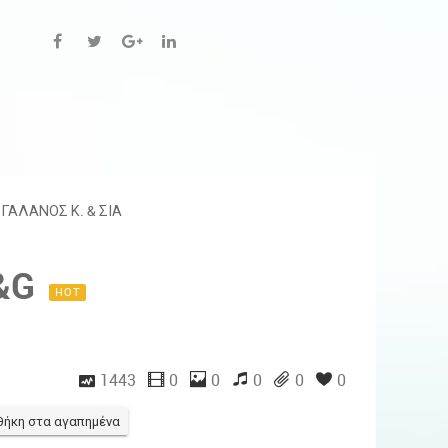
ΓΑΛΑΝΟΣ Κ. & ΣΙΑ
G&G
HOT
1443
0
0
0
0
0
ήκη στα αγαπημένα