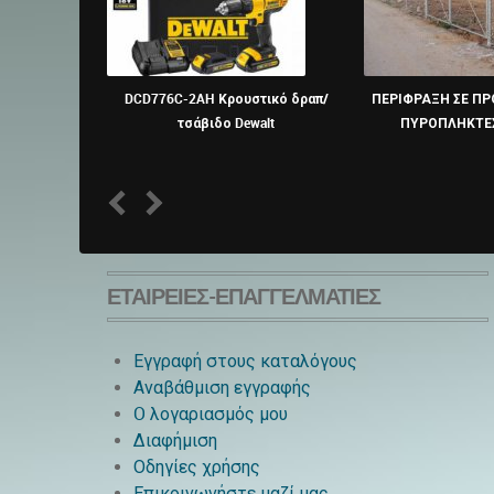
DCD776C-2AH Κρουστικό δραπ/
ΠΕΡΙΦΡΑΞΗ ΣΕ ΠΡ
τσάβιδο Dewalt
ΠΥΡΟΠΛΗΚΤΕΣ
1
2
ΕΤΑΙΡΕΊΕΣ-ΕΠΑΓΓΕΛΜΑΤΊΕΣ
Εγγραφή στους καταλόγους
Αναβάθμιση εγγραφής
O λογαριασμός μου
Διαφήμιση
Οδηγίες χρήσης
Επικοινωνήστε μαζί μας