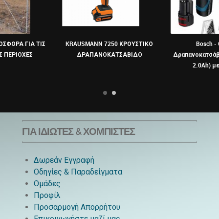
ΟΣΦΟΡΑ ΓΙΑ ΤΙΣ
KRAUSMANN 7250 ΚΡΟΥΣΤΙΚΟ
Bosch -
 ΠΕΡΙΟΧΕΣ
ΔΡΑΠΑΝΟΚΑΤΣΑΒΙΔΟ
Δραπανοκατσάβι
2.0Ah) μ
ΓΙΑ ΙΔΙΏΤΕΣ & ΧΟΜΠΊΣΤΕΣ
Δωρεάν Εγγραφή
Οδηγίες & Παραδείγματα
Ομάδες
Προφίλ
Προσαρμογή Απορρήτου
Επικοινωνήστε μαζί μας