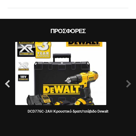
ΠΡΟΣΦΟΡΈΣ
DCD776C-2AH Κρουστικό δραπ/τσάβιδο Dewalt