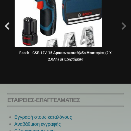
Bosch - GSR 12V-15 Δραπανοκατσάβιδο Μπαταρίας (2 X
ΠΕΡ
2.0Ah) με Εξαρτήματα
ΕΤΑΙΡΕΊΕΣ-ΕΠΑΓΓΕΛΜΑΤΊΕΣ
Εγγραφή στους καταλόγους
Αναβάθμιση εγγραφής
Next