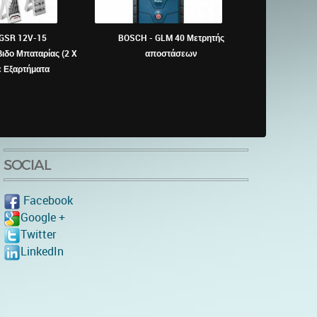
 GSR 12V-15
BOSCH - GLM 40 Μετρητής
ΠΕΡΙΦΡΑΞΗ ΣΕ
δο Μπαταρίας (2 X
αποστάσεων
ΠΥΡΟΠΛΗΚ
ε Εξαρτήματα
SOCIAL
Facebook
Google +
Twitter
LinkedIn