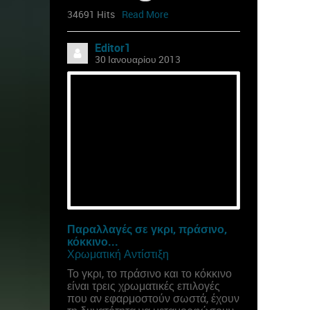
34691 Hits
Read More
Editor1
30 Ιανουαρίου 2013
Παραλλαγές σε γκρι, πράσινο,
κόκκινο...
Χρωματική Αντίστιξη
Το γκρι, το πράσινο και το κόκκινο
είναι τρεις χρωματικές επιλογές
που αν εφαρμοστούν σωστά, έχουν