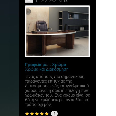
18 Ιανουαρίου 2014
Γραφεία με... Χρώμα
Χρώμα και Διακόσμηση
Ένας από τους πιο σημαντικούς
παράγοντες επιτυχίας της
διακόσμησης ενός επαγγελματικού
χώρου, είναι η σωστή επιλογή των
χρωμάτων του. Ένα χρώμα είναι σε
θέση να «μιλήσει» με τον καλύτερο
τρόπο όχι μόν...
3