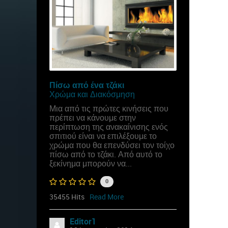
Πίσω από ένα τζάκι
Χρώμα και Διακόσμηση
Μια από τις πρώτες κινήσεις που
πρέπει να κάνουμε στην
περίπτωση της ανακαίνισης ενός
σπιτιού είναι να επιλέξουμε το
χρώμα που θα επενδύσει τον τοίχο
πίσω από το τζάκι. Από αυτό το
ξεκίνημα μπορούν να...
0
35455 Hits
Read More
Editor1