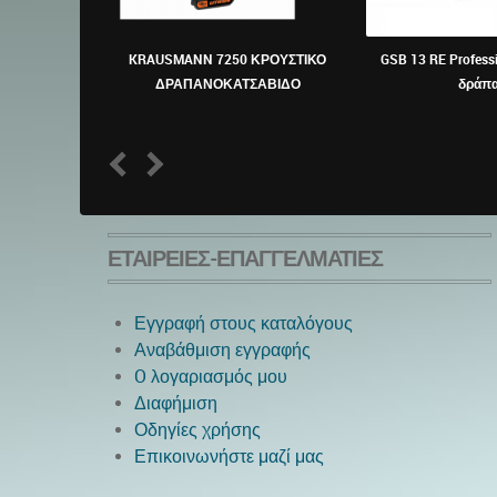
KRAUSMANN 7250 ΚΡΟΥΣΤΙΚΟ
GSB 13 RE Profess
ΔΡΑΠΑΝΟΚΑΤΣΑΒΙΔΟ
δράπ
1
2
ΕΤΑΙΡΕΊΕΣ-ΕΠΑΓΓΕΛΜΑΤΊΕΣ
Εγγραφή στους καταλόγους
Αναβάθμιση εγγραφής
O λογαριασμός μου
Διαφήμιση
Οδηγίες χρήσης
Επικοινωνήστε μαζί μας