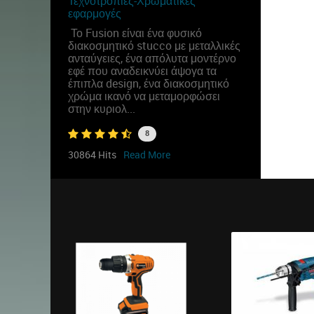
Τεχνοτροπίες-Χρωματικές
εφαρμογές
Το Fusion είναι ένα φυσικό
διακοσμητικό stucco με μεταλλικές
ανταύγειες, ένα απόλυτα μοντέρνο
εφέ που αναδεικνύει άψογα τα
έπιπλα design, ένα διακοσμητικό
χρώμα ικανό να μεταμορφώσει
στην κυριολ...
8
30864 Hits
Read More