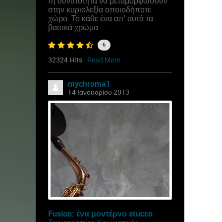
τη δυνατότητα να μεταμορφώσουν
στην κυριολεξία οποιοδήποτε
χώρο. Το κάθε ένα απ' αυτά τα
βασικά χρώμα...
6
32324 Hits
Read More
mychroma1
14 Ιανουαρίου 2013
Fusion: ένα μοντέρνο stucco