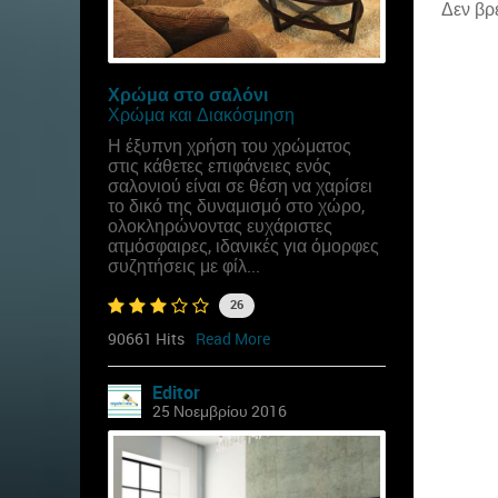
Δεν βρ
Χρώμα στο σαλόνι
Χρώμα και Διακόσμηση
Η έξυπνη χρήση του χρώματος
στις κάθετες επιφάνειες ενός
σαλονιού είναι σε θέση να χαρίσει
το δικό της δυναμισμό στο χώρο,
ολοκληρώνοντας ευχάριστες
ατμόσφαιρες, ιδανικές για όμορφες
συζητήσεις με φίλ...
26
90661 Hits
Read More
Editor
25 Νοεμβρίου 2016