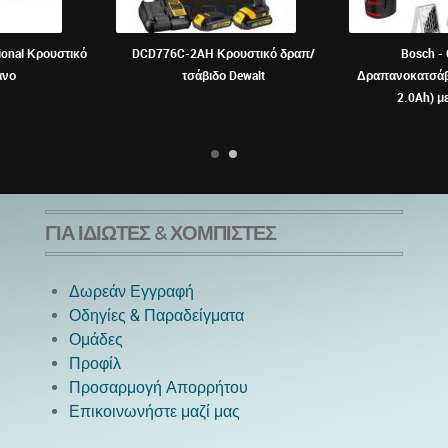
ional Κρουστικό
DCD776C-2AH Κρουστικό δραπ/
Bosch -
ανο
τσάβιδο Dewalt
Δραπανοκατσάβι
2.0Ah) μ
ΓΙΑ ΙΔΙΏΤΕΣ & ΧΟΜΠΊΣΤΕΣ
Δωρεάν Εγγραφή
Οδηγίες & Παραδείγματα
Ομάδες
Προφίλ
Προσαρμογή Απορρήτου
Επικοινωνήστε μαζί μας