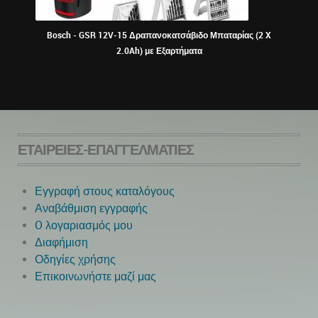
Bosch - GSR 12V-15 Δραπανοκατσάβιδο Μπαταρίας (2 X
ΠΕΡ
2.0Ah) με Εξαρτήματα
ΕΤΑΙΡΕΊΕΣ-ΕΠΑΓΓΕΛΜΑΤΊΕΣ
Εγγραφή στους καταλόγους
Αναβάθμιση εγγραφής
O λογαριασμός μου
Next
Διαφήμιση
Οδηγίες χρήσης
Επικοινωνήστε μαζί μας