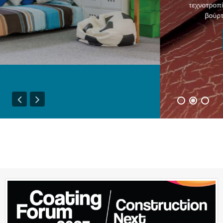
τεχνοτροπία, το δικό σας «ζωγραφικό» έργο με πινέλα,
βούρτσες, σφουγγάρια, πανιά ή άλλα υλικά.
Διαβάστε το άρθρο