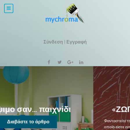
Σύνδεση
|
Εγγραφή
«ΖΩΓΡΑΦΙΚΗ»… ΤΟΙΧΟΥ
Φανταστείτε τον τοίχο σας σαν ένα μεγάλο καμβά πάνω στον
οποίο είστε εντελώς ελεύθεροι να δημιουργήσετε τη δική σας