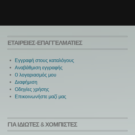
ΕΤΑΙΡΕΊΕΣ-ΕΠΑΓΓΕΛΜΑΤΊΕΣ
Εγγραφή στους καταλόγους
Αναβάθμιση εγγραφής
O λογαριασμός μου
Next
Διαφήμιση
Οδηγίες χρήσης
Επικοινωνήστε μαζί μας
ΓΙΑ ΙΔΙΏΤΕΣ & ΧΟΜΠΊΣΤΕΣ